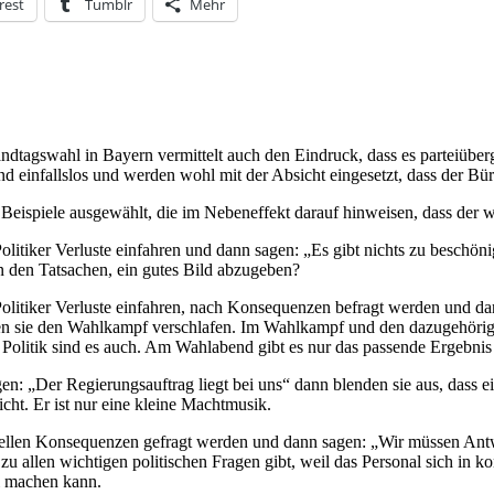
rest
Tumblr
Mehr
tagswahl in Bayern vermittelt auch den Eindruck, dass es parteiübergre
nd einfallslos und werden wohl mit der Absicht eingesetzt, dass der Bür
 Beispiele ausgewählt, die im Nebeneffekt darauf hinweisen, dass der wo
olitiker Verluste einfahren und dann sagen: „Es gibt nichts zu beschö
 den Tatsachen, ein gutes Bild abzugeben?
Politiker Verluste einfahren, nach Konsequenzen befragt werden und da
en sie den Wahlkampf verschlafen. Im Wahlkampf und den dazugehörige
 Politik sind es auch. Am Wahlabend gibt es nur das passende Ergebnis
gen: „Der Regierungsauftrag liegt bei uns“ dann blenden sie aus, dass e
cht. Er ist nur eine kleine Machtmusik.
sonellen Konsequenzen gefragt werden und dann sagen: „Wir müssen Antw
 zu allen wichtigen politischen Fragen gibt, weil das Personal sich in 
i machen kann.