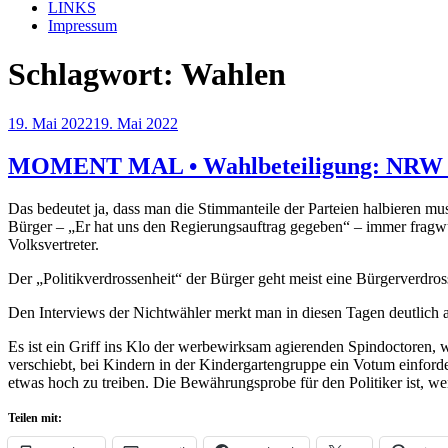
LINKS
Impressum
Schlagwort:
Wahlen
Veröffentlicht
19. Mai 2022
19. Mai 2022
am
MOMENT MAL • Wahlbeteiligung: NRW 
Das bedeutet ja, dass man die Stimmanteile der Parteien halbieren mus
Bürger – „Er hat uns den Regierungsauftrag gegeben“ – immer fragwürd
Volksvertreter.
Der „Politikverdrossenheit“ der Bürger geht meist eine Bürgerverdross
Den Interviews der Nichtwähler merkt man in diesen Tagen deutlich a
Es ist ein Griff ins Klo der werbewirksam agierenden Spindoctoren, 
verschiebt, bei Kindern in der Kindergartengruppe ein Votum einforde
etwas hoch zu treiben. Die Bewährungsprobe für den Politiker ist, we
Teilen mit: