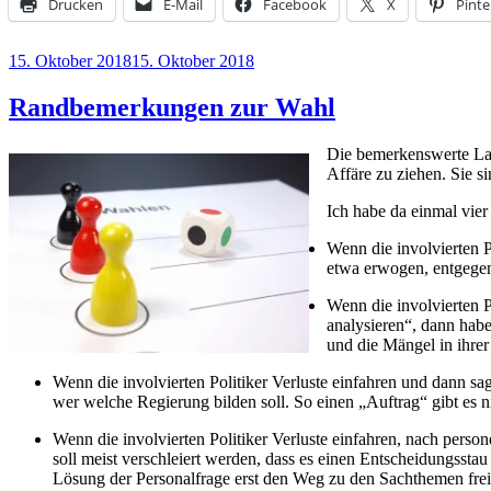
Drucken
E-Mail
Facebook
X
Pinte
Veröffentlicht
15. Oktober 2018
15. Oktober 2018
am
Randbemerkungen zur Wahl
Die bemerkenswerte Land
Affäre zu ziehen. Sie si
Ich habe da einmal vier
Wenn die involvierten P
etwa erwogen, entgegen
Wenn die involvierten 
analysieren“, dann hab
und die Mängel in ihrer
Wenn die involvierten Politiker Verluste einfahren und dann sa
wer welche Regierung bilden soll. So einen „Auftrag“ gibt es ni
Wenn die involvierten Politiker Verluste einfahren, nach per
soll meist verschleiert werden, dass es einen Entscheidungsstau
Lösung der Personalfrage erst den Weg zu den Sachthemen fre