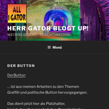
Zum
Inhalt
springen
HERR GATOR BLOGT UP!
WECHSELGESICHT – GESICHTSWECHSEL
Menü
DER BUTTON
DerButton
… ist aus meinen Arbeiten zu den Themen
Graffiti
und
politische Button
hervorgegangen.
Das dient jetzt hier als Platzhalter,