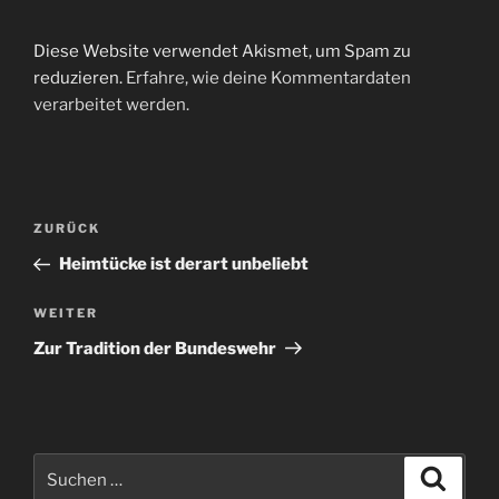
Diese Website verwendet Akismet, um Spam zu
reduzieren.
Erfahre, wie deine Kommentardaten
verarbeitet werden.
Beitragsnavigation
Vorheriger
ZURÜCK
Beitrag
Heimtücke ist derart unbeliebt
Nächster
WEITER
Beitrag
Zur Tradition der Bundeswehr
Suchen
Suche
nach: