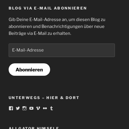
BLOG VIA E-MAIL ABONNIEREN
Gib Deine E-Mail-Adresse an, um diesen Blog zu
abonnieren und Benachrichtigungen über neue
Beiträge via E-Mail zu erhalten.
E-
Mail-
Adresse
Abonnieren
UNTERWEGS – HIER & DORT
Profil
Profil
Profil
Profil
Profil
Profil
Profil
von
von
von
von
von
von
von
norbert.ortmann
famousAliGator
Schlauspieler
famousaligator
aligat
18521302@N00
Alligatorius
auf
auf
auf
auf
auf
auf
auf
Facebook
Twitter
Instagram
YouTube
Vimeo
Flickr
Tumblr
ALI GATOR HIMSELF