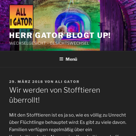
Zum
Inhalt
springen
HERR GATOR BLOGT UP!
WECHSELGESICHT – GESICHTSWECHSEL
Menü
VERÖFFENTLICHT
29. MÄRZ 2018
VON
ALI GATOR
AM
Wir werden von Stofftieren
überrollt!
Mit den Stofftieren ist es ja so, wie es völlig zu Unrecht
über Flüchtlinge behauptet wird: Es gibt zu viele davon.
Familien verfügen regelmäßig über ein