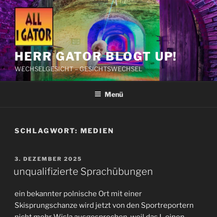
Zum
Inhalt
springen
HERR GATOR BLOGT UP!
WECHSELGESICHT – GESICHTSWECHSEL
Menü
SCHLAGWORT:
MEDIEN
VERÖFFENTLICHT
3. DEZEMBER 2025
AM
unqualifizierte Sprachübungen
ein bekannter polnische Ort mit einer
Skisprungschanze wird jetzt von den Sportreportern
nicht mehr Wisla ausgesprochen, weil das L einen