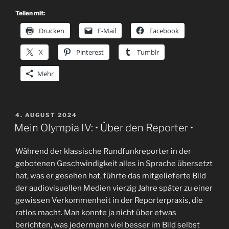
Teilen mit:
Drucken
E-Mail
Facebook
X
Pinterest
Tumblr
Mehr
VERÖFFENTLICHT
4. AUGUST 2024
AM
Mein Olympia IV: • Über den Reporter •
Während der klassische Rundfunkreporter in der
gebotenen Geschwindigkeit alles in Sprache übersetzt
hat, was er gesehen hat, führte das mitgelieferte Bild
der audiovisuellen Medien vierzig Jahre später zu einer
gewissen Verkommenheit in der Reporterpraxis, die
ratlos macht. Man konnte ja nicht über etwas
berichten, was jedermann viel besser im Bild selbst