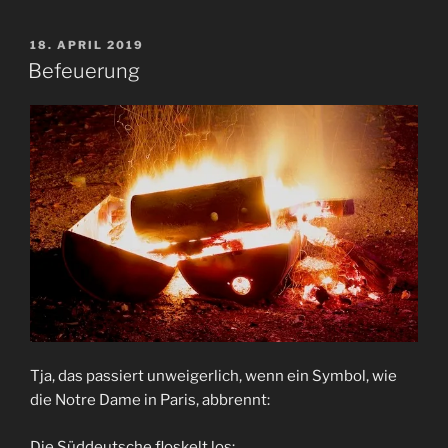
VERÖFFENTLICHT
18. APRIL 2019
AM
Befeuerung
Tja, das passiert unweigerlich, wenn ein Symbol, wie
die Notre Dame in Paris, abbrennt:
Die Süddeutsche floskelt los: