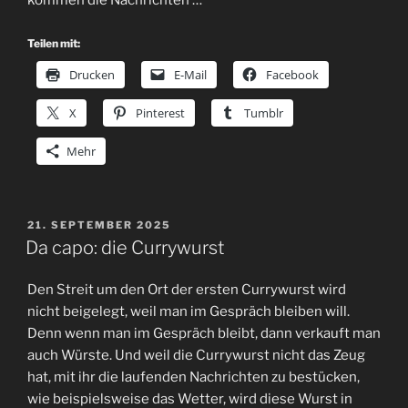
kommen die Nachrichten …
Teilen mit:
Drucken
E-Mail
Facebook
X
Pinterest
Tumblr
Mehr
VERÖFFENTLICHT
21. SEPTEMBER 2025
AM
Da capo: die Currywurst
Den Streit um den Ort der ersten Currywurst wird
nicht beigelegt, weil man im Gespräch bleiben will.
Denn wenn man im Gespräch bleibt, dann verkauft man
auch Würste. Und weil die Currywurst nicht das Zeug
hat, mit ihr die laufenden Nachrichten zu bestücken,
wie beispielsweise das Wetter, wird diese Wurst in