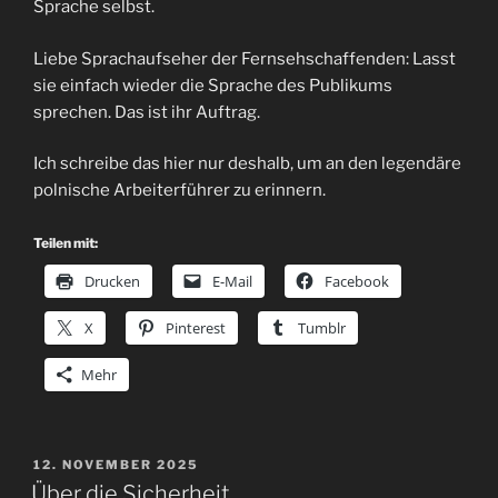
Sprache selbst.
Liebe Sprachaufseher der Fernsehschaffenden: Lasst
sie einfach wieder die Sprache des Publikums
sprechen. Das ist ihr Auftrag.
Ich schreibe das hier nur deshalb, um an den legendäre
polnische Arbeiterführer zu erinnern.
Teilen mit:
Drucken
E-Mail
Facebook
X
Pinterest
Tumblr
Mehr
VERÖFFENTLICHT
12. NOVEMBER 2025
AM
Über die Sicherheit