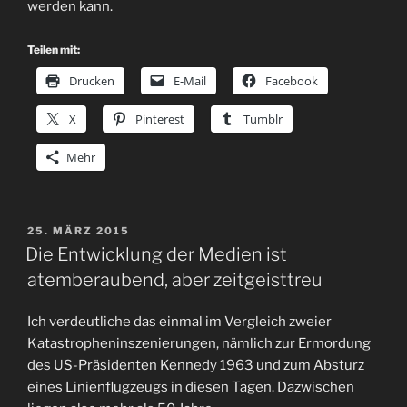
werden kann.
Teilen mit:
Drucken
E-Mail
Facebook
X
Pinterest
Tumblr
Mehr
VERÖFFENTLICHT
25. MÄRZ 2015
AM
Die Entwicklung der Medien ist
atemberaubend, aber zeitgeisttreu
Ich verdeutliche das einmal im Vergleich zweier
Katastropheninszenierungen, nämlich zur Ermordung
des US-Präsidenten Kennedy 1963 und zum Absturz
eines Linienflugzeugs in diesen Tagen. Dazwischen