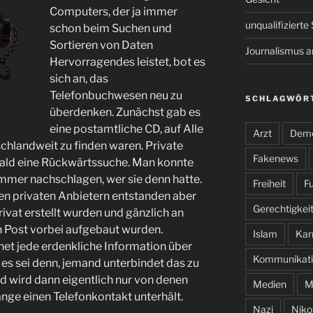
Computers, der ja immer
unqualifiziert
schon beim Suchen und
Sortieren von Daten
Journalismus 
Hervorragendes leistet, bot es
sich an, das
Telefonbuchwesen neu zu
SCHLAGWÖR
überdenken. Zunächst gab es
eine postamtliche CD, auf Alle
Arzt
Demo
chlandweit zu finden waren. Private
Fakenews
bald eine Rückwärtssuche. Man konnte
ummer nachschlagen, wer sie denn hatte.
Freiheit
Fu
en privaten Anbietern entstanden aber
Gerechtigkei
rivat erstellt wurden und gänzlich an
Post vorbei aufgebaut wurden.
Islam
Kar
rnet jede erdenkliche Information über
Kommunikati
 es sei denn, jemand unterbindet das zu
d wird dann eigentlich nur von denen
Medien
M
ange einen Telefonkontakt unterhält.
Nazi
Niko