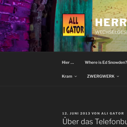
Zum
Inhalt
springen
HERR
WECHSELGESI
Hier …
Where is Ed Snowden?
Kram
ZWERGWERK
VERÖFFENTLICHT
12. JUNI 2013
VON
ALI GATOR
AM
Über das Telefonb