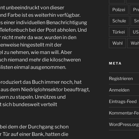
int unbeeindruckt von dieser
Polizei
Pr
nd Farbe ist es weiterhin verfügbar.
Schule
S
s einer individuellen Benachrichtigung
 Telefonbuch bei der Post abholen. Und
Türkei
US
r nicht mehr da war, wurden in den
Wahl
Wah
tenweise hingestellt mit der
el zu nehmen, wie man will. Aber
 auch niemand mehr die kiloschweren
META
onalisten einmal ausgenommen.
Registrieren
e produziert das Buch immer noch, hat
r aus dem Niedriglohnsektor beauftragt,
Anmelden
ern zu stapeln. Unnützes und
Eintrags-Feed
t sich bundesweit verteilt
Kommentar-Fe
WordPress.org
r, bei dem der Durchgang schon
 Tür auf einer Bank, hatten die