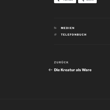
KATEGORIEN
MEDIEN
SCHLAGWÖRTER
TELEFONBUCH
Beitragsnavigation
Vorheriger
ZURÜCK
Beitrag
Die Kreatur als Ware