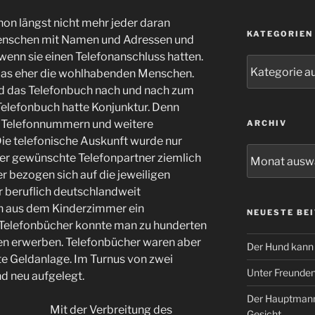
chon längst nicht mehr jeder daran
KATEGORIEN
 Menschen mit Namen und Adressen und
wenn sie einen Telefonanschluss hatten.
Kategorien
 das eher die wohlhabenden Menschen.
d das Telefonbuch nach und nach zum
 Telefonbuch hatte Konjunktur. Denn
n Telefonnummern und weitere
ARCHIV
ie telefonische Auskunft wurde nur
Archiv
er gewünschte Telefonpartner ziemlich
r bezogen sich auf die jeweiligen
r beruflich deutschlandweit
ten aus dem Kinderzimmer ein
NEUESTE BE
Telefonbücher konnte man zu hunderten
ten erwerben. Telefonbücher waren aber
Der Hund kann 
te Geldanlage. Im Turnus von zwei
Unter Freunde
nd neu aufgelegt.
Der Hauptmann
Mit der Verbreitung des
Gesicht