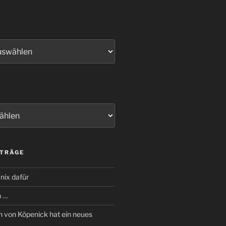
ITRÄGE
nix dafür
n …
 von Köpenick hat ein neues