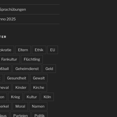
e Sprachübungen
anno 2025
TER
kratie
Eltern
Ethik
EU
Fankultur
Flüchtling
ßball
Geheimdienst
Geld
t
Gesundheit
Gewalt
neval
Kinder
Kirche
on
Krieg
Kultur
Köln
erkel
Moral
Namen
laus
Parteien
Politik