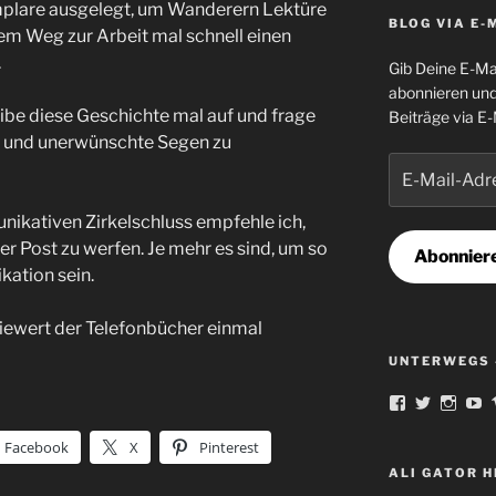
plare ausgelegt, um Wanderern Lektüre
BLOG VIA E-
dem Weg zur Arbeit mal schnell einen
.
Gib Deine E-Ma
abonnieren und
eibe diese Geschichte mal auf und frage
Beiträge via E-
te und unerwünschte Segen zu
E-
Mail-
Adresse
nikativen Zirkelschluss empfehle ich,
er Post zu werfen. Je mehr es sind, um so
Abonnier
kation sein.
iewert der Telefonbücher einmal
UNTERWEGS 
Profil
Profil
Profil
Pr
von
von
von
v
norbert.ortm
famousAl
Schla
fa
Facebook
X
Pinterest
auf
auf
auf
au
Facebook
Twitter
Insta
Y
ALI GATOR 
anzeigen
anzeigen
anzei
a