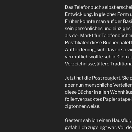
Das Telefonbuch selbst ersche
Entwicklung. In gleicher Form u
Früher konnte man auf der Basi
sein persönliches und einziges
als der Markt für Telefonbüche
Postfilialen diese Bücher palet
Aufforderung, sich davon so vi
vermutlich wollte schließlich
Verzeichnisse, ältere Traditi
Jetzt hat die Post reagiert. Si
aber nun menschliche Verteile
diese Bücher in allen Wohnhäus
folienverpacktes Papier stapel
zigtonnenweise.
Gestern sah ich einen Hausflu
gefährlich zugelegt war. Vor der