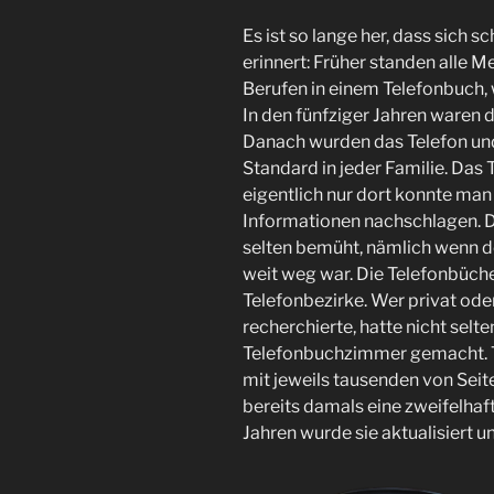
Es ist so lange her, dass sich s
erinnert: Früher standen alle
Berufen in einem Telefonbuch, 
In den fünfziger Jahren waren
Danach wurden das Telefon un
Standard in jeder Familie. Das
eigentlich nur dort konnte ma
Informationen nachschlagen. D
selten bemüht, nämlich wenn d
weit weg war. Die Telefonbüche
Telefonbezirke. Wer privat ode
recherchierte, hatte nicht sel
Telefonbuchzimmer gemacht. 
mit jeweils tausenden von Sei
bereits damals eine zweifelhaf
Jahren wurde sie aktualisiert u