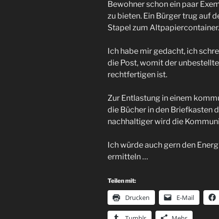
Bewohner schon ein paar Exem
zu bieten. Ein Bürger trug auf 
Stapel zum Altpapiercontainer
Ich habe mir gedacht, ich schr
die Post, womit der unbestell
rechtfertigen ist.
Zur Entlastung in einem kommu
die Bücher in den Briefkasten d
nachhaltiger wird die Kommuni
Ich würde auch gern den Energ
ermitteln …
Teilen mit:
Drucken
E-Mail
Tumblr
Mehr