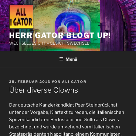
Zum
Inhalt
springen
HERR GATOR BLOGT UP!
WECHSELGESICHT – GESICHTSWECHSEL
Menü
VERÖFFENTLICHT
28. FEBRUAR 2013
VON
ALI GATOR
AM
Über diverse Clowns
Der deutsche Kanzlerkandidat Peer Steinbrück hat
unter der Vorgabe, Klartext zu reden, die italienischen
Spitzenkandidaten Berlusconi und Grillo als Clowns
bezeichnet und wurde umgehend vom italienischen
Staatspräsidenten Napolitano, einem Kommunisten,