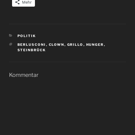
Mehr
KATEGORIEN
POLITIK
SCHLAGWÖRTER
BERLUSCONI
,
CLOWN
,
GRILLO
,
HUNGER
,
STEINBRÜCK
Kommentar