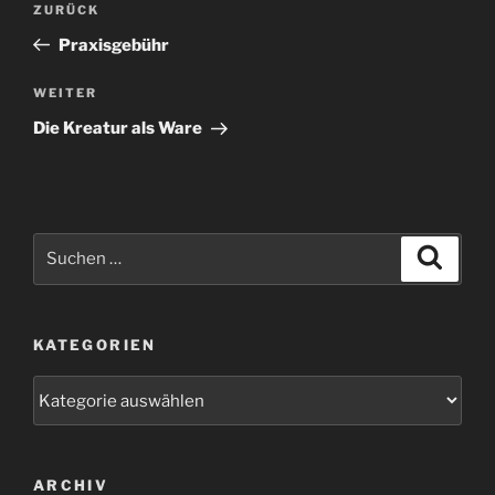
Vorheriger
ZURÜCK
Beitrag
Praxisgebühr
Nächster
WEITER
Beitrag
Die Kreatur als Ware
Suchen
Suche
nach:
KATEGORIEN
Kategorien
ARCHIV