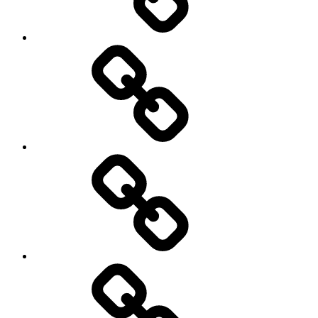
Über
das
Telefonbuch
Über
die
Gesundheitskarte
Israeli
und
Palästinenser