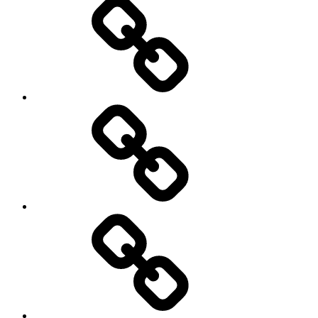
–
Belege
ZWERGWERK
Über
die
Paralympics