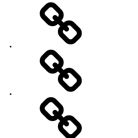
Generalbundesanwalt
Flüchtlingsleben
Über
das
Eszett