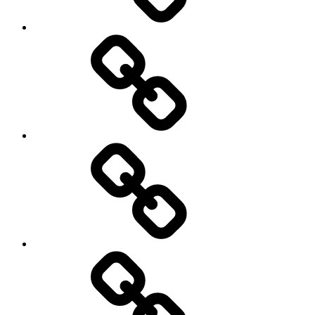
Sozialarbeit
und
Schule
Die
Kreatur
als
Ware
Über
diverse
Clowns