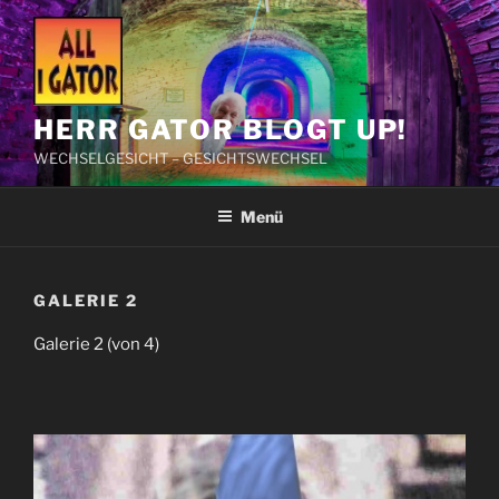
Zum
Inhalt
springen
HERR GATOR BLOGT UP!
WECHSELGESICHT – GESICHTSWECHSEL
Menü
GALERIE 2
Galerie 2 (von 4)