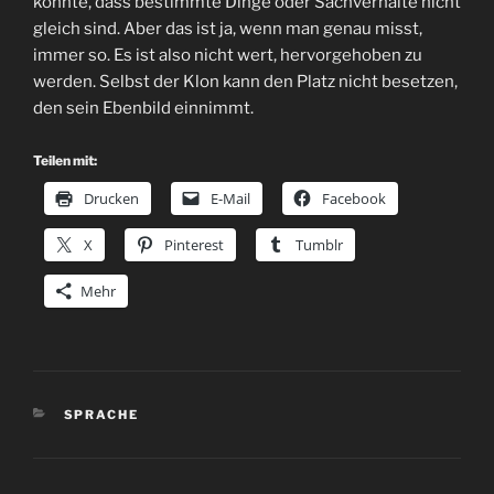
könnte, dass bestimmte Dinge oder Sachverhalte nicht
gleich sind. Aber das ist ja, wenn man genau misst,
immer so. Es ist also nicht wert, hervorgehoben zu
werden. Selbst der Klon kann den Platz nicht besetzen,
den sein Ebenbild einnimmt.
Teilen mit:
Drucken
E-Mail
Facebook
X
Pinterest
Tumblr
Mehr
KATEGORIEN
SPRACHE