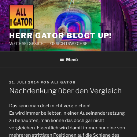
Zum
Inhalt
springen
HERR GATOR BLOGT UP!
WECHSELGESICHT – GESICHTSWECHSEL
Menü
VERÖFFENTLICHT
21. JULI 2014
VON
ALI GATOR
AM
Nachdenkung über den Vergleich
Das kann man doch nicht vergleichen!
Es wird immer beliebter, in einer Auseinandersetzung
zu behaupten, man könne das doch gar nicht
vergleichen. Eigentlich wird damit immer nur eine von
mehreren strittigen Positionen auf die Schiene des