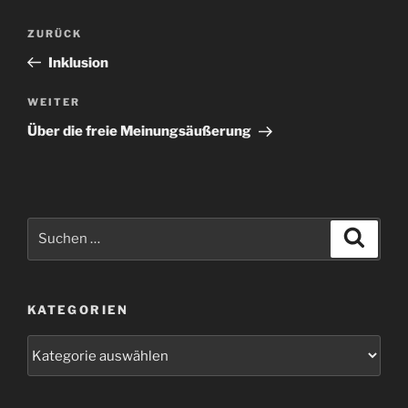
Beitragsnavigation
Vorheriger
ZURÜCK
Beitrag
Inklusion
Nächster
WEITER
Beitrag
Über die freie Meinungsäußerung
Suchen
Suche
nach:
KATEGORIEN
Kategorien