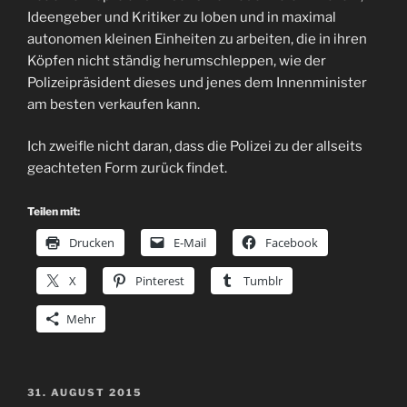
Ideengeber und Kritiker zu loben und in maximal
autonomen kleinen Einheiten zu arbeiten, die in ihren
Köpfen nicht ständig herumschleppen, wie der
Polizeipräsident dieses und jenes dem Innenminister
am besten verkaufen kann.
Ich zweifle nicht daran, dass die Polizei zu der allseits
geachteten Form zurück findet.
Teilen mit:
Drucken
E-Mail
Facebook
X
Pinterest
Tumblr
Mehr
VERÖFFENTLICHT
31. AUGUST 2015