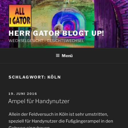
Zum
Inhalt
springen
HERR GATOR BLOGT UP!
WECHSELGESICHT – GESICHTSWECHSEL
Menü
SCHLAGWORT:
KÖLN
VERÖFFENTLICHT
19. JUNI 2016
AM
Ampel für Handynutzer
Allein der Feldversuch in Köln ist sehr umstritten,
speziell für Handynutzer die Fußgängerampel in den
Gehweg einzubauen.