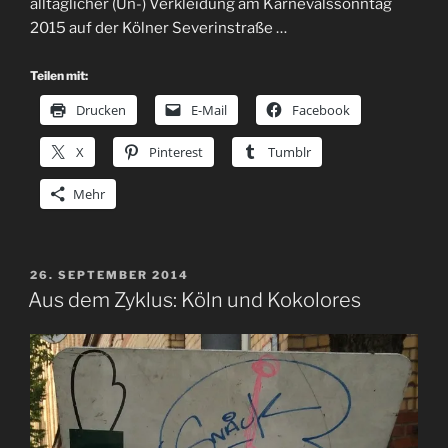
alltäglicher (Un-) Verkleidung am Karnevalssonntag
2015 auf der Kölner Severinstraße …
Teilen mit:
Drucken
E-Mail
Facebook
X
Pinterest
Tumblr
Mehr
VERÖFFENTLICHT
26. SEPTEMBER 2014
AM
Aus dem Zyklus: Köln und Kokolores