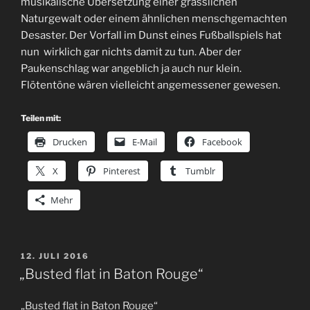
musikalische Übersetzung einer grässlichen
Naturgewalt oder einem ähnlichen menschgemachten
Desaster. Der Vorfall im Dunst eines Fußballspiels hat
nun wirklich gar nichts damit zu tun. Aber der
Paukenschlag war angeblich ja auch nur klein.
Flötentöne wären vielleicht angemessener gewesen.
Teilen mit:
Drucken
E-Mail
Facebook
X
Pinterest
Tumblr
Mehr
VERÖFFENTLICHT
12. JULI 2016
AM
„Busted flat in Baton Rouge“
„Busted flat in Baton Rouge“