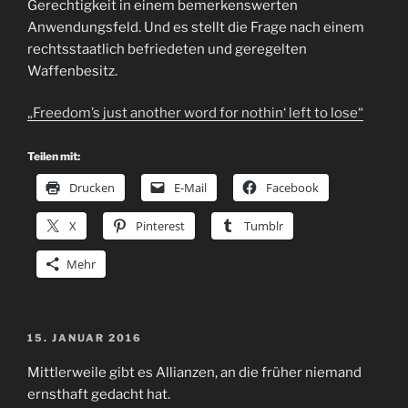
Gerechtigkeit in einem bemerkenswerten
Anwendungsfeld. Und es stellt die Frage nach einem
rechtsstaatlich befriedeten und geregelten
Waffenbesitz.
„Freedom’s just another word for nothin‘ left to lose“
Teilen mit:
Drucken
E-Mail
Facebook
X
Pinterest
Tumblr
Mehr
VERÖFFENTLICHT
15. JANUAR 2016
AM
Mittlerweile gibt es Allianzen, an die früher niemand
ernsthaft gedacht hat.