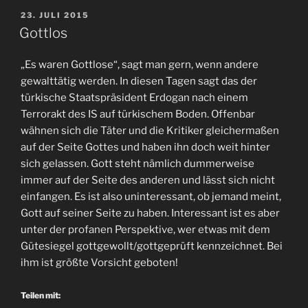
VERÖFFENTLICHT
23. JULI 2015
AM
Gottlos
„Es waren Gottlose“, sagt man gern, wenn andere
gewalttätig werden. In diesen Tagen sagt das der
türkische Staatspräsident Erdogan nach einem
Terrorakt des IS auf türkischem Boden. Offenbar
wähnen sich die Täter und die Kritiker gleichermaßen
auf der Seite Gottes und haben ihn doch weit hinter
sich gelassen. Gott steht nämlich dummerweise
immer auf der Seite des anderen und lässt sich nicht
einfangen. Es ist also uninteressant, ob jemand meint,
Gott auf seiner Seite zu haben. Interessant ist es aber
unter der profanen Perspektive, wer etwas mit dem
Gütesiegel gottgewollt/gottgeprüft kennzeichnet. Bei
ihm ist größte Vorsicht geboten!
Teilen mit: