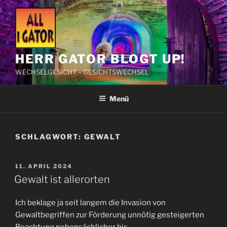
Zum
Inhalt
springen
HERR GATOR BLOGT UP!
WECHSELGESICHT – GESICHTSWECHSEL
Menü
SCHLAGWORT:
GEWALT
VERÖFFENTLICHT
11. APRIL 2024
AM
Gewalt ist allerorten
Ich beklage ja seit langem die Invasion von
Gewaltbegriffen zur Förderung unnötig gesteigerten
Beachtung nebensächlicher bis