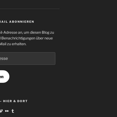
MAIL ABONNIEREN
il-Adresse an, um diesen Blog zu
 Benachrichtigungen über neue
Mail zu erhalten.
en
– HIER & DORT
ofil
Profil
Profil
Profil
on
von
von
von