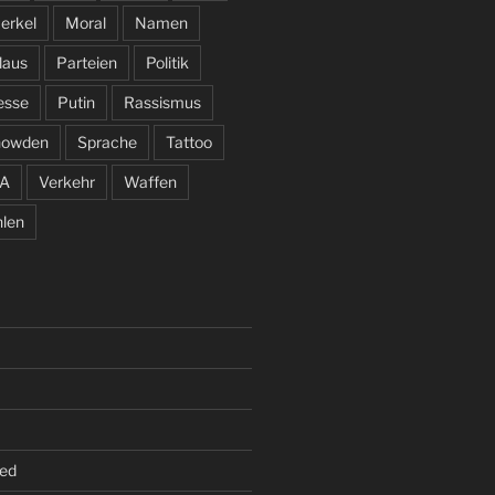
erkel
Moral
Namen
laus
Parteien
Politik
esse
Putin
Rassismus
nowden
Sprache
Tattoo
A
Verkehr
Waffen
len
ed