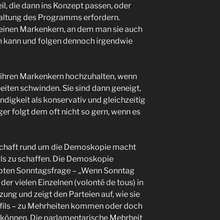
eil, die dann ins Konzept passen, oder
altung des Programms erfordern.
o einen Markenkern, an dem man sie auch
n kann und folgen dennoch irgendwie
r, ihren Markenkern hochzuhalten, wenn
iten schwinden. Sie sind dann geneigt,
ndigkeit als konservativ und gleichzeitig
rger folgt dem oft nicht so gern, wenn es
nschaft rund um die Demoskopie macht
lls zu schaffen. Die Demoskopie
liebten Sonntagsfrage – „Wenn Sonntag
der vielen Einzelnen (volonté de tous) in
ung und zeigt den Parteien auf, wie sie
ofils – zu Mehrheiten kommen oder doch
können. Die parlamentarische Mehrheit