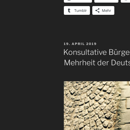
Tumblr
Mehr
VERÖFFENTLICHT
19. APRIL 2019
AM
Konsultative Bürge
Mehrheit der Deut