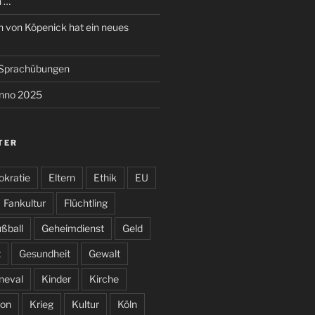
n …
 von Köpenick hat ein neues
e Sprachübungen
anno 2025
TER
kratie
Eltern
Ethik
EU
Fankultur
Flüchtling
ßball
Geheimdienst
Geld
t
Gesundheit
Gewalt
neval
Kinder
Kirche
on
Krieg
Kultur
Köln