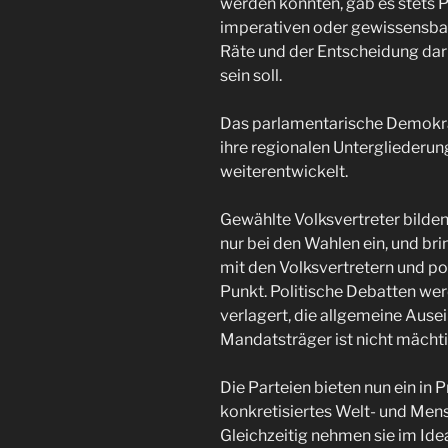
werden konnten, gab es stets
imperativen oder gewissensba
Räte und der Entscheidung dar
sein soll.
Das parlamentarische Demokra
ihre regionalen Untergliederun
weiterentwickelt.
Gewählte Volksvertreter bilden 
nur bei den Wahlen ein, und br
mit den Volksvertretern und p
Punkt. Politische Debatten wer
verlagert, die allgemeine Ausei
Mandatsträger ist nicht mächti
Die Parteien bieten nun ein i
konkretisiertes Welt- und Mens
Gleichzeitig nehmen sie im Idea