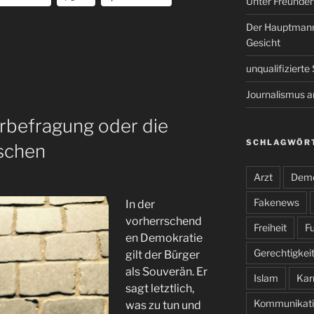
Unter Freunde
Der Hauptmann
Gesicht
unqualifiziert
Journalismus 
rbefragung oder die
SCHLAGWÖR
schen
Arzt
Demo
Fakenews
In der
vorherrschend
Freiheit
Fu
en Demokratie
Gerechtigkei
gilt der Bürger
als Souverän. Er
Islam
Kar
sagt letztlich,
Kommunikati
was zu tun und