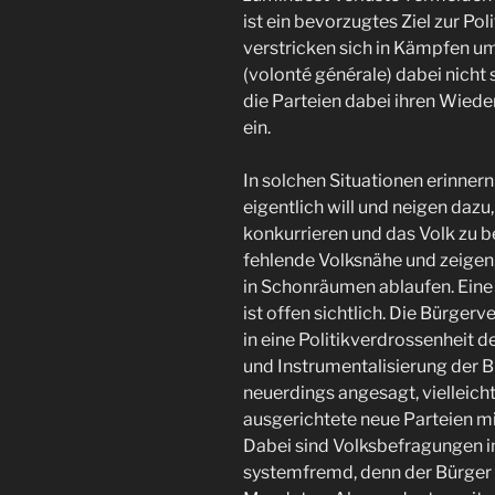
ist ein bevorzugtes Ziel zur Poli
verstricken sich in Kämpfen um
(volonté générale) dabei nicht
die Parteien dabei ihren Wiede
ein.
In solchen Situationen erinnern
eigentlich will und neigen daz
konkurrieren und das Volk zu b
fehlende Volksnähe und zeigen,
in Schonräumen ablaufen. Eine
ist offen sichtlich. Die Bürger
in eine Politikverdrossenheit d
und Instrumentalisierung der 
neuerdings angesagt, vielleicht
ausgerichtete neue Parteien 
Dabei sind Volksbefragungen 
systemfremd, denn der Bürger ha