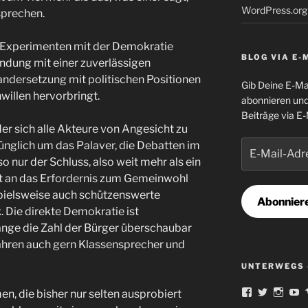
WordPress.org
sprechen.
n Experimenten mit der Demokratie
BLOG VIA E-
indung mit einer zuverlässigen
andersetzung mit politischen Positionen
Gib Deine E-Ma
illen hervorbringt.
abonnieren und
Beiträge via E-
der sich alle Akteure von Angesicht zu
E-
ünglich um das Palaver, die Debatten im
Mail-
o nur der Schluss, also weit mehr als ein
Adresse
ist an das Erfordernis zum Gemeinwohl
pielsweise auch schützenswerte
Abonnier
. Die direkte Demokratie ist
ange die Zahl der Bürger überschaubar
fahren auch gern Klassensprecher und
UNTERWEGS 
Profil
Profil
Profil
Pr
, die bisher nur selten ausprobiert
von
von
von
v