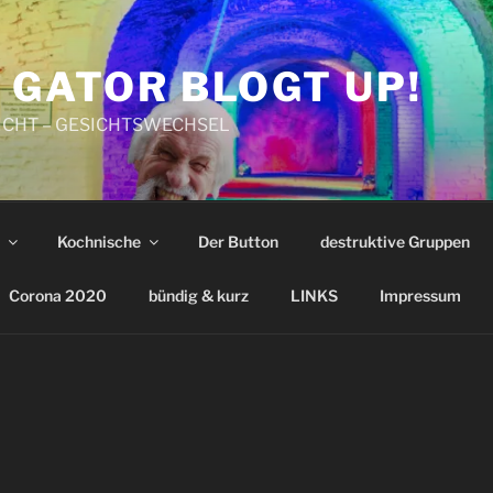
 GATOR BLOGT UP!
CHT – GESICHTSWECHSEL
Kochnische
Der Button
destruktive Gruppen
Corona 2020
bündig & kurz
LINKS
Impressum