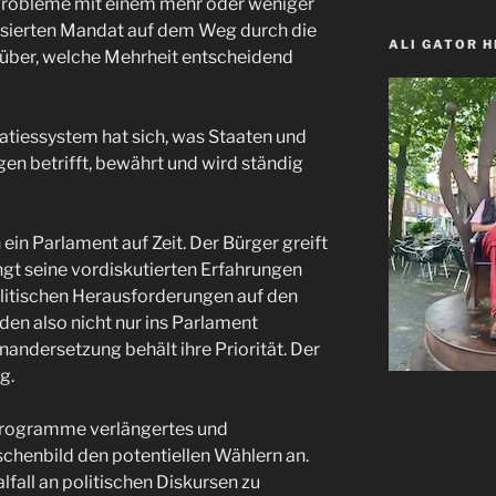
 Probleme mit einem mehr oder weniger
norbert.ortm
famousAl
Schla
fa
auf
auf
auf
au
sierten Mandat auf dem Weg durch die
Facebook
Twitter
Insta
Y
ALI GATOR 
über, welche Mehrheit entscheidend
anzeigen
anzeigen
anzei
a
tiessystem hat sich, was Staaten und
gen betrifft, bewährt und wird ständig
ein Parlament auf Zeit. Der Bürger greift
ingt seine vordiskutierten Erfahrungen
olitischen Herausforderungen auf den
den also nicht nur ins Parlament
nandersetzung behält ihre Priorität. Der
g.
n Programme verlängertes und
chenbild den potentiellen Wählern an.
lfall an politischen Diskursen zu