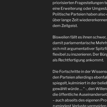
priorisierten Fragestellungen t
eine Erweiterung oder Umgest
Politische Parteien haben als
über lange Zeit wiedererkenne
dem Zeitgeist.
Bisweilen fällt es ihnen schwe
damit parlamentarische Mehrhe
sich mit argumentativer Spitzfi
flexibel zu inszenieren. Der Bü
als Rechtfertigung ankommt.
Die Fortschritte in der Wisse
den Parteien allerdings ebenfa
spiegelt, kulminiert in der be
gewählt würde … “ -, den Willen 
die öffentliche Auseinandersetz
– auch abseits des eigenen Pr
zumindest Verluste vermeiden 