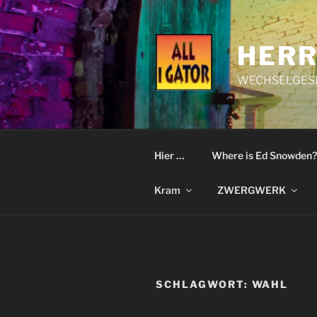
Zum
Inhalt
springen
HERR
WECHSELGESI
Hier …
Where is Ed Snowden?
Kram
ZWERGWERK
SCHLAGWORT:
WAHL