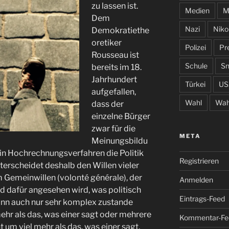
zu lassen ist.
Medien
M
Dem
Nazi
Niko
Demokratiethe
oretiker
Polizei
Pr
Rousseau ist
Schule
S
bereits im 18.
Jahrhundert
Türkei
US
aufgefallen,
Wahl
Wah
dass der
einzelne Bürger
zwar für die
META
Meinungsbildu
 ein Hochrechnungsverfahren die Politik
Registrieren
erscheidet deshalb den Willen vieler
m Gemeinwillen (volonté générale), der
Anmelden
d dafür angesehen wird, was politisch
Eintrags-Feed
dann auch nur sehr komplex zustande
hr als das, was einer sagt oder mehrere
Kommentar-Fe
 um viel mehr als das, was einer sagt,