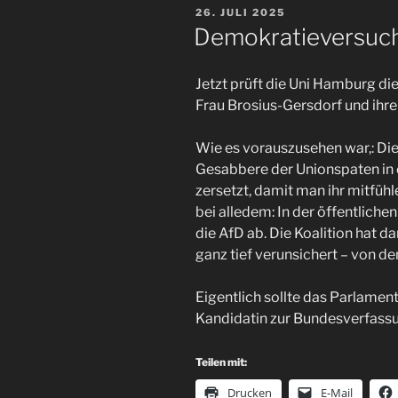
VERÖFFENTLICHT
26. JULI 2025
AM
Demokratieversuc
Jetzt prüft die Uni Hamburg di
Frau Brosius-Gersdorf und ih
Wie es vorauszusehen war,: Di
Gesabbere der Unionspaten in 
zersetzt, damit man ihr mitfühle
bei alledem: In der öffentlich
die AfD ab. Die Koalition hat d
ganz tief verunsichert – von de
Eigentlich sollte das Parlame
Kandidatin zur Bundesverfassu
Teilen mit:
Drucken
E-Mail