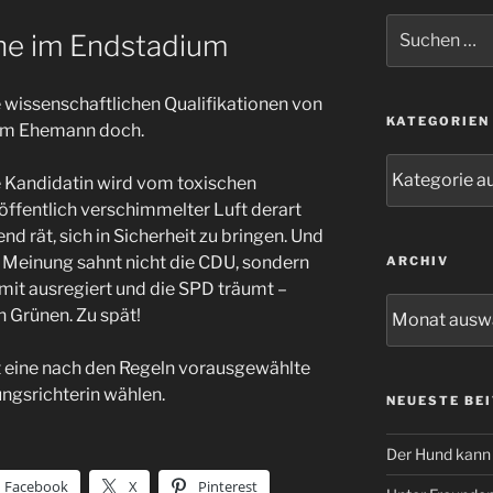
Suchen
he im Endstadium
nach:
e wissenschaftlichen Qualifikationen von
KATEGORIEN
rem Ehemann doch.
Kategorien
e Kandidatin wird vom toxischen
öffentlich verschimmelter Luft derart
nd rät, sich in Sicherheit zu bringen. Und
en Meinung sahnt nicht die CDU, sondern
ARCHIV
amit ausregiert und die SPD träumt –
Archiv
n Grünen. Zu spät!
nt eine nach den Regeln vorausgewählte
ngsrichterin wählen.
NEUESTE BE
Der Hund kann 
Facebook
X
Pinterest