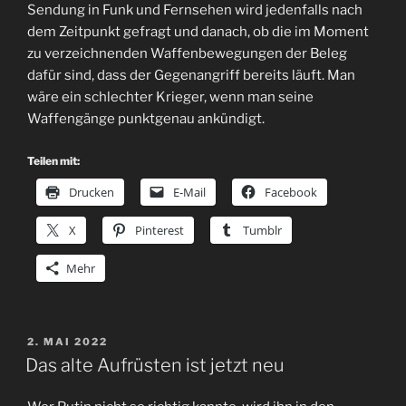
Sendung in Funk und Fernsehen wird jedenfalls nach
dem Zeitpunkt gefragt und danach, ob die im Moment
zu verzeichnenden Waffenbewegungen der Beleg
dafür sind, dass der Gegenangriff bereits läuft. Man
wäre ein schlechter Krieger, wenn man seine
Waffengänge punktgenau ankündigt.
Teilen mit:
Drucken
E-Mail
Facebook
X
Pinterest
Tumblr
Mehr
VERÖFFENTLICHT
2. MAI 2022
AM
Das alte Aufrüsten ist jetzt neu