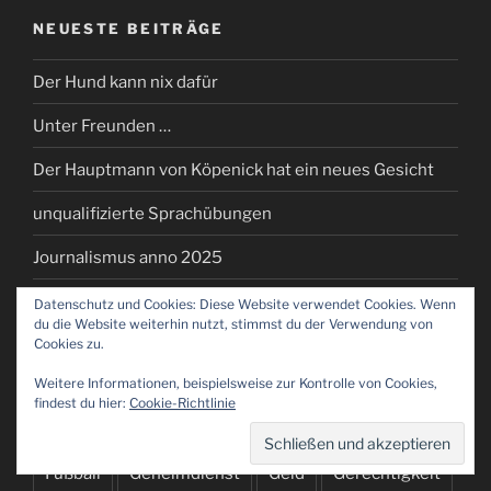
NEUESTE BEITRÄGE
Der Hund kann nix dafür
Unter Freunden …
Der Hauptmann von Köpenick hat ein neues Gesicht
unqualifizierte Sprachübungen
Journalismus anno 2025
Datenschutz und Cookies: Diese Website verwendet Cookies. Wenn
du die Website weiterhin nutzt, stimmst du der Verwendung von
SCHLAGWÖRTER
Cookies zu.
Weitere Informationen, beispielsweise zur Kontrolle von Cookies,
Arzt
Demokratie
Eltern
Ethik
EU
findest du hier:
Cookie-Richtlinie
Fakenews
Fankultur
Flüchtling
Freiheit
Fußball
Geheimdienst
Geld
Gerechtigkeit