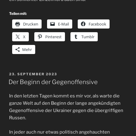
Teilen mit:
Drucken
E-Mail
Facebook
X
Pinterest
Tumblr
Mehr
VERÖFFENTLICHT
23. SEPTEMBER 2023
AM
Der Beginn der Gegenoffensive
In den letzten Tagen kommt es mir vor, als warte die
ganze Welt auf den Beginn der lange angekündigten
Gegenoffensive der Ukrainer gegen die übergriffigen
Russen.
In jeder auch nur etwas politisch angehauchten