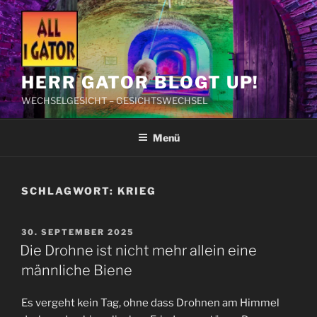
Zum
Inhalt
springen
HERR GATOR BLOGT UP!
WECHSELGESICHT – GESICHTSWECHSEL
Menü
SCHLAGWORT:
KRIEG
VERÖFFENTLICHT
30. SEPTEMBER 2025
AM
Die Drohne ist nicht mehr allein eine
männliche Biene
Es vergeht kein Tag, ohne dass Drohnen am Himmel