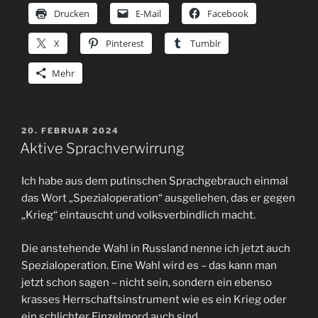
Drucken
E-Mail
Facebook
X
Pinterest
Tumblr
Mehr
VERÖFFENTLICHT
20. FEBRUAR 2024
AM
Aktive Sprachverwirrung
Ich habe aus dem putinschen Sprachgebrauch einmal
das Wort „Spezialoperation“ ausgeliehen, das er gegen
„Krieg“ eintauscht und volksverbindlich macht.
Die anstehende Wahl in Russland nenne ich jetzt auch
Spezialoperation. Eine Wahl wird es – das kann man
jetzt schon sagen – nicht sein, sondern ein ebenso
krasses Herrschaftsinstrument wie es ein Krieg oder
ein schlichter Einzelmord auch sind.