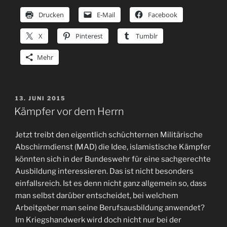
Drucken
E-Mail
Facebook
X
Pinterest
Tumblr
Mehr
VERÖFFENTLICHT
13. JUNI 2015
AM
Kämpfer vor dem Herrn
Jetzt treibt den eigentlich schüchternen Militärische
Abschirmdienst (MAD) die Idee, islamistische Kämpfer
könnten sich in der Bundeswehr für eine sachgerechte
Ausbildung interessieren. Das ist nicht besonders
einfallsreich. Ist es denn nicht ganz allgemein so, dass
man selbst darüber entscheidet, bei welchem
Arbeitgeber man seine Berufsausbildung anwendet?
Im Kriegshandwerk wird doch nicht nur bei der