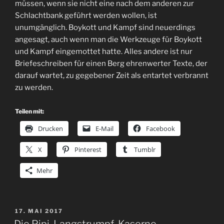
müssen, wenn sie nicht eine nach dem anderen zur
Schlachtbank geführt werden wollen, ist
unumgänglich. Boykott und Kampf sind neuerdings
angesagt, auch wenn man die Werkzeuge für Boykott
und Kampf eingemottet hatte. Alles andere ist nur
Briefeschreiben für einen Berg ehrenwerter Texte, der
darauf wartet, zu gegebener Zeit als entartet verbrannt
zu werden.
Teilen mit:
Drucken
E-Mail
Facebook
X
Pinterest
Tumblr
Mehr
VERÖFFENTLICHT
17. MAI 2017
AM
Die Pipi-Langstrumpf-Kaserne