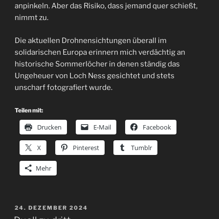
anpinkeln. Aber das Risiko, dass jemand quer schießt,
nimmt zu.
Die aktuellen Drohnensichtungen überall im
solidarischen Europa erinnern mich verdächtig an
historische Sommerlöcher in denen ständig das
Ungeheuer von Loch Ness gesichtet und stets
unscharf fotografiert wurde.
Teilen mit:
Drucken
E-Mail
Facebook
X
Pinterest
Tumblr
Mehr
VERÖFFENTLICHT
24. DEZEMBER 2024
AM