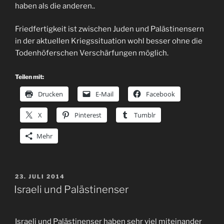
haben als die anderen..
Friedfertigkeit ist zwischen Juden und Palästinensern
in der aktuellen Kriegssituation wohl besser ohne die
Todenhöferschen Verschärfungen möglich.
Teilen mit:
Drucken
E-Mail
Facebook
X
Pinterest
Tumblr
Mehr
VERÖFFENTLICHT
23. JULI 2014
AM
Israeli und Palästinenser
Israeli und Palästinenser haben sehr viel miteinander