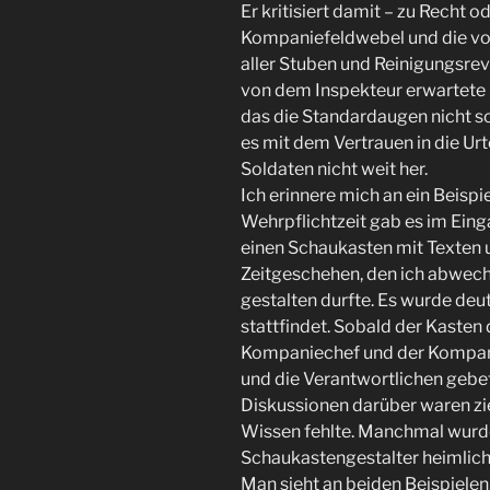
Er kritisiert damit – zu Recht o
Kompaniefeldwebel und die vo
aller Stuben und Reinigungsrevi
von dem Inspekteur erwartete n
das die Standardaugen nicht s
es mit dem Vertrauen in die Urt
Soldaten nicht weit her.
Ich erinnere mich an ein Beispie
Wehrpflichtzeit gab es im Ei
einen Schaukasten mit Texten
Zeitgeschehen, den ich abwech
gestalten durfte. Es wurde deut
stattfindet. Sobald der Kasten 
Kompaniechef und der Kompani
und die Verantwortlichen gebet
Diskussionen darüber waren zie
Wissen fehlte. Manchmal wurde
Schaukastengestalter heimlich
Man sieht an beiden Beispielen