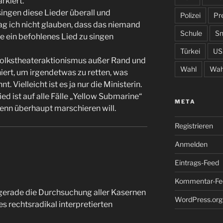
rkiert.
ingen diese Lieder überall und
Polizei
Pr
mag ich nicht glauben, dass das niemand
Schule
S
e ein befohlenes Lied zu singen
Türkei
US
Volkstheateraktionismus außer Rand und
Wahl
Wah
ert, um irgendetwas zu retten, was
 Vielleicht ist es ja nur die Ministerin.
d ist auf alle Fälle „Yellow Submarine“
META
nn überhaupt marschieren will.
Registrieren
Anmelden
Eintrags-Feed
Kommentar-Fe
gerade die Durchsuchung aller Kasernen
WordPress.org
 rechtsradikal interpretierten