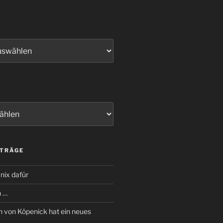
ITRÄGE
nix dafür
n …
 von Köpenick hat ein neues