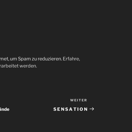
met, um Spam zu reduzieren.
Erfahre,
arbeitet werden.
WEITER
Nächster
Beitrag
lände
S E N S A T I O N