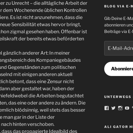
der zu Unrecht – die alltägliche Arbeit der
BLOG VIA E-
r dem Wochenende üblichen Kontrollen
ere. Es ist nicht anzunehmen, dass die
Gib Deine E-Ma
eue Sensibilität etwas hervor bringt,
abonnieren und
chon zigmal gesehen haben. Offenbar ist
Beiträge via E-
eilskraft der bereits etwas beförderten
E-
Mail-
l gänzlich anderer Art: In meiner
Adresse
ngangsbereich des Kompaniegebäudes
 und Gegenständen zum politischen
Abonnier
selnd mit einigen anderen aktuell
lich betont, dass eine Zensur nicht
dann aber gestaltet war, haben der
efeldwebel die Arbeiten begutachtet
UNTERWEGS 
en, das eine oder andere zu ändern. Die
Profil
Profil
Profil
Pr
mlich blödsinnig, weil stets das besser
von
von
von
v
 man gar in der Liste der
norbert.ortm
famousAl
Schla
fa
auf
auf
auf
au
 nach hinten verschoben.
Facebook
Twitter
Insta
Y
ALI GATOR 
, dass das propagierte Idealbild des
anzeigen
anzeigen
anzei
a