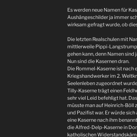
Es werden neue Namen für Kas
Aushängeschilder ja immer sc
wirksam gefragt wurde, ob dies
Die letzten Realschulen mit Na
mittlerweile Pippi-Langstrump
gehen kann, denn Namen sind j
Nun sind die Kasernen dran.
Die Rommel-Kaserne ist nach e
Kriegshandwerker im 2. Weltkri
Seelenleben zugeordnet wurde. 
Tilly-Kaserne trägt einen Feldh
sehr viel Leid befehligt hat. Das 
müsste man auf Heinrich-Böll z
und Pazifist war. Er würde sic
eine Kaserne nach ihm benannt
die Alfred-Delp-Kaserne in Do
katholischen Widerstandskämp