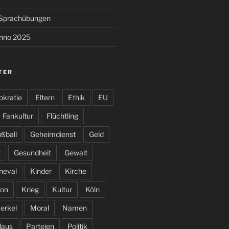
e Sprachübungen
anno 2025
TER
kratie
Eltern
Ethik
EU
Fankultur
Flüchtling
ßball
Geheimdienst
Geld
t
Gesundheit
Gewalt
neval
Kinder
Kirche
on
Krieg
Kultur
Köln
erkel
Moral
Namen
laus
Parteien
Politik