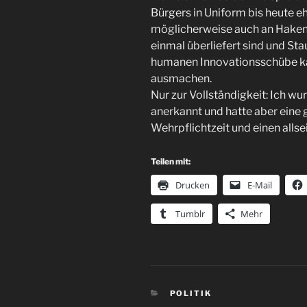
Bürgers in Uniform bis heute e
möglicherweise auch an Haken
einmal überliefert sind und St
humanen Innovationsschübe ka
ausmachen.
Nur zur Vollständigkeit: Ich wu
anerkannt und hatte aber eine 
Wehrpflichtzeit und einen allse
Teilen mit:
Drucken
E-Mail
Tumblr
Mehr
KATEGORIEN
POLITIK