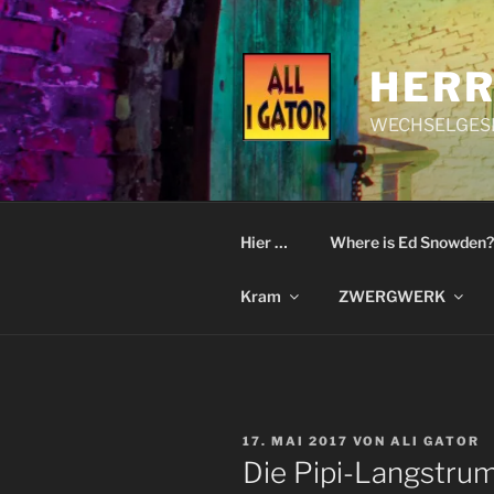
Zum
Inhalt
springen
HERR
WECHSELGESI
Hier …
Where is Ed Snowden?
Kram
ZWERGWERK
VERÖFFENTLICHT
17. MAI 2017
VON
ALI GATOR
AM
Die Pipi-Langstru