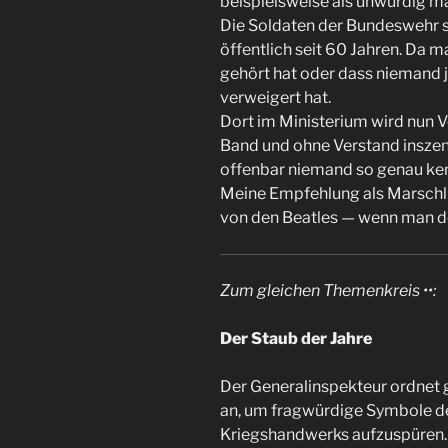
beispielsweise als unwürdig ma
Die Soldaten der Bundeswehr s
öffentlich seit 60 Jahren. Da 
gehört hat oder dass niemand j
verweigert hat.
Dort im Ministerium wird nun 
Band und ohne Verstand inszeni
offenbar niemand so genau kennt.
Meine Empfehlung als Marschlie
von den Beatles — wenn man de
Zum gleichen Themenkreis ••:
Der Staub der Jahre
Der Generalinspekteur ordnet 
an, um fragwürdige Symbole des
Kriegshandwerks aufzuspüren.