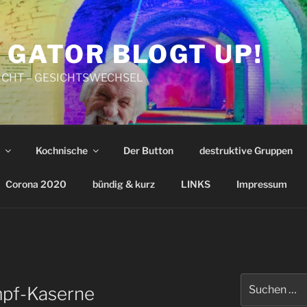
 GATOR BLOGT UP!
CHT – GESICHTSWECHSEL
Kochnische
Der Button
destruktive Gruppen
Corona 2020
bündig & kurz
LINKS
Impressum
Suchen
mpf-Kaserne
nach: