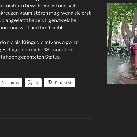
her uniform bewahrend ist und sich
kreuzen kaum stören mag, wenn sie erst
aub angesetzt haben. Irgendwelche
nn man weit und breit nicht
rde nie als Kriegsdienstverweigerer
gesellige, lehrreiche 18-monatige
its hoch geachteten Status.
Facebook
X
Pinterest