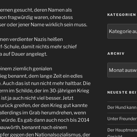
ernen gesucht, deren Namen als
KATEGORIEN
hon fragwürdig waren, ohne dass
er oder jener Name wirklich sein muss.
Kategorien
men verdienter Nazis heißen
f-Schule, damit nichts mehr schief
a auf Dauer angelegt.
ARCHIV
Archiv
inem ziemlich genialen
eg benannt, dem lange Zeit ein edles
Auch das ist nun nicht mehr haltbar. Die
errn im Schilde, der im 30-jährigen Krieg
NEUESTE BE
ist ja auch nicht viel besser. Jetzt
urück greifen, der den Krieg gut kannte
Der Hund kann 
h allerdings im Grab herumdrehen, wenn
Unter Freunde
 würde. Es gab dann auch noch bis 2014
nauwörth, benannt nach einem
Der Hauptmann
fer gegen den Nationalsozialismus, der
Gesicht