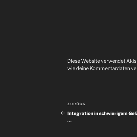
Diese Website verwendet Akis
wie deine Kommentardaten ver
Beitragsnavigation
Vorheriger
ZURÜCK
Beitrag
Integration in schwierigem Ge
…