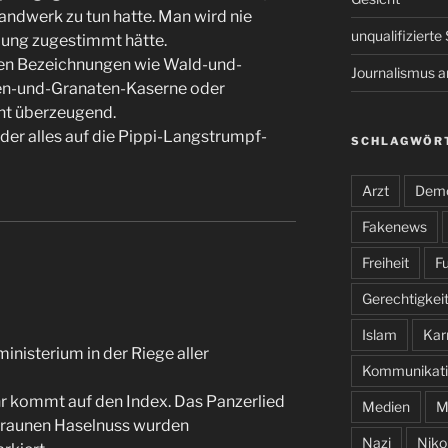
andwerk zu tun hatte. Man wird nie
unqualifiziert
bung zugestimmt hätte.
ben Bezeichnungen wie Wald-und-
Journalismus 
en-und-Granaten-Kaserne oder
cht überzeugend.
eder alles auf die Pippi-Langstrumpf-
SCHLAGWÖR
Arzt
Demo
Fakenews
Freiheit
Fu
Gerechtigkei
Islam
Kar
inisterium in der Riege aller
Kommunikati
r kommt auf den Index. Das Panzerlied
Medien
M
braunen Haselnuss wurden
Nazi
Niko