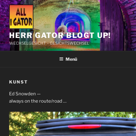
Zum
Inhalt
springen
HERR GATOR BLOGT UP!
WECHSELGESICHT – GESICHTSWECHSEL
Menü
KUNST
Ed Snowden —
always on the route/road …