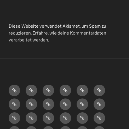
Diese Website verwendet Akismet, um Spam zu
reduzieren.
Erfahre, wie deine Kommentardaten
verarbeitet werden.
LINKS
UNBEDINGT
Where
Kunst
Hier
Recherche
is
…
–
ZWERGWERK
Über
Generalbundesanwalt
Flüchtlingsleben
Über
Möpse
Ed
Belege
die
das
Snowden?
Die
Inklusion
Nachdenkung
Über
Über
Sozialarbeit
Paralympics
Eszett
Wurst
über
die
die
und