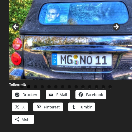
Teilen mit:
0
1
2
3
4
Drucken
E-Mail
Facebook
X
Pinterest
Tumblr
Mehr