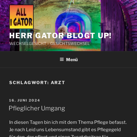
Zum
Inhalt
springen
HERR GATOR BLOGT UP!
WECHSELGESICHT – GESICHTSWECHSEL
Menü
SCHLAGWORT:
ARZT
VERÖFFENTLICHT
16. JUNI 2024
AM
Pfleglicher Umgang
In diesen Tagen bin ich mit dem Thema Pflege befasst.
Je nach Leid uns Lebensumstand gibt es Pflegegeld
für den, der pflegt und einen Zusatzbeitrag für