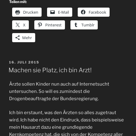
Teilen mit:
Drucken
E-Mail
Facebook
X
Pinterest
Tumblr
Mehr
VERÖFFENTLICHT
16. JULI 2015
AM
Machen sie Platz, ich bin Arzt!
Ärzte sollen Kinder nun auch auf Internetsucht
untersuchen. So will es zumindest die
Drogenbeauftragte der Bundesregierung.
Ich bin erstaunt, was den Ärzten so alles zugetraut
wird. Ich habe nicht den Eindruck, dass beispielsweise
mein Hausarzt dazu eine grundlegende
Kernkompetenz hat, die sich von der Kompetenz aller