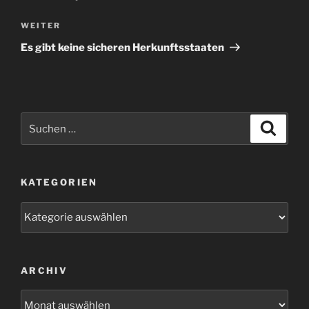
Nächster
WEITER
Beitrag
Es gibt keine sicheren Herkunftsstaaten
Suchen
Suche
nach:
KATEGORIEN
Kategorien
ARCHIV
Archiv