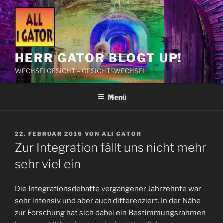
Zum
Inhalt
springen
HERR GATOR BLOGT UP!
WECHSELGESICHT – GESICHTSWECHSEL
Menü
VERÖFFENTLICHT
22. FEBRUAR 2016
VON
ALI GATOR
AM
Zur Integration fällt uns nicht mehr
sehr viel ein
Die Integrationsdebatte vergangener Jahrzehnte war
sehr intensiv und aber auch differenziert. In der Nähe
zur Forschung hat sich dabei ein Bestimmungsrahmen