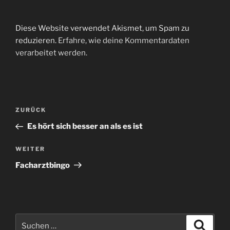
Diese Website verwendet Akismet, um Spam zu
reduzieren.
Erfahre, wie deine Kommentardaten
verarbeitet werden.
Beitragsnavigation
Vorheriger
ZURÜCK
Beitrag
Es hört sich besser an als es ist
Nächster
WEITER
Beitrag
Facharztbingo
Suchen
Suche