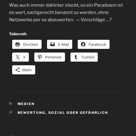
Was auch immer dahinter steckt, so ein Paradoxon ist
es wert, sachgerecht benannt zu werden, ohne
Netzwerke per se abzuwerten. — Vorschläge …?
Teilen mit:
Drucken
E-Mail
Facebook
X
Pinterest
Tumblr
Mehr
KATEGORIEN
MEDIEN
SCHLAGWÖRTER
BEWERTUNG
,
SOZIAL ODER GEFÄHRLICH