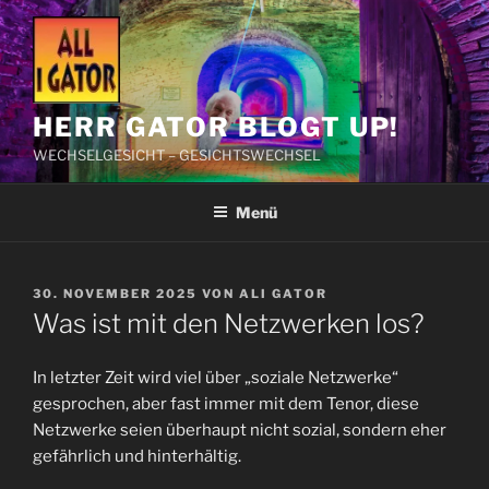
Zum
Inhalt
springen
HERR GATOR BLOGT UP!
WECHSELGESICHT – GESICHTSWECHSEL
Menü
VERÖFFENTLICHT
30. NOVEMBER 2025
VON
ALI GATOR
AM
Was ist mit den Netzwerken los?
In letzter Zeit wird viel über „soziale Netzwerke“
gesprochen, aber fast immer mit dem Tenor, diese
Netzwerke seien überhaupt nicht sozial, sondern eher
gefährlich und hinterhältig.