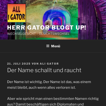
Zum
Inhalt
springen
HERR GATOR BLOGT UP!
WECHSELGESICHT – GESICHTSWECHSEL
Menü
VERÖFFENTLICHT
21. JULI 2025
VON
ALI GATOR
AM
Der Name schallt und raucht
Der Name ist wichtig. Der Name ist das, was einem
meist bleibt, auch wenn alles verloren ist.
Aber wie spricht man einen bestimmten Namen richtig
aus? Damit beschäftigen sich Diplomaten und