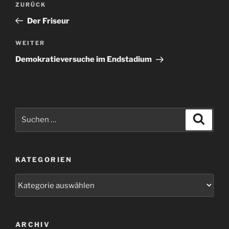
Vorheriger
ZURÜCK
Beitrag
Der Friseur
Nächster
WEITER
Beitrag
Demokratieversuche im Endstadium
Suchen
Suche
nach:
KATEGORIEN
Kategorien
ARCHIV