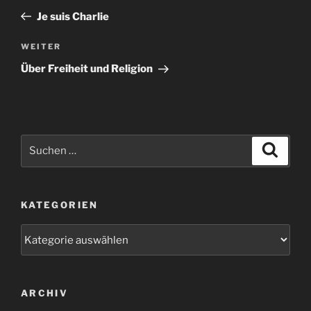
Beitrag
Je suis Charlie
Nächster
WEITER
Beitrag
Über Freiheit und Religion
Suchen
Suche
nach:
KATEGORIEN
Kategorien
ARCHIV