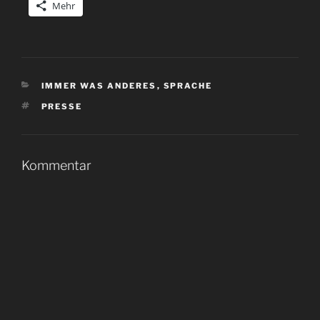
Mehr
KATEGORIEN
IMMER WAS ANDERES
,
SPRACHE
SCHLAGWÖRTER
PRESSE
Kommentar