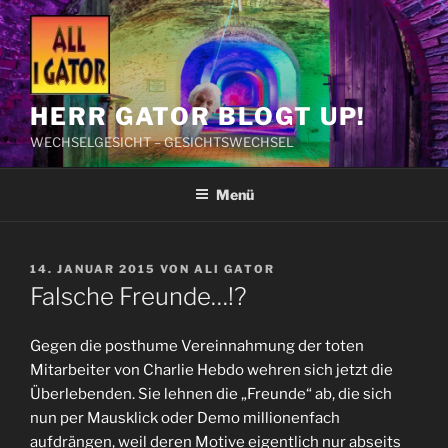
Zum
Inhalt
springen
HERR GATOR BLOGT UP!
WECHSELGESICHT – GESICHTSWECHSEL
Menü
VERÖFFENTLICHT
14. JANUAR 2015
VON
ALI GATOR
AM
Falsche Freunde…!?
Gegen die posthume Vereinnahmung der toten
Mitarbeiter von Charlie Hebdo wehren sich jetzt die
Überlebenden. Sie lehnen die „Freunde“ ab, die sich
nun per Mausklick oder Demo millionenfach
aufdrängen, weil deren Motive eigentlich nur abseits