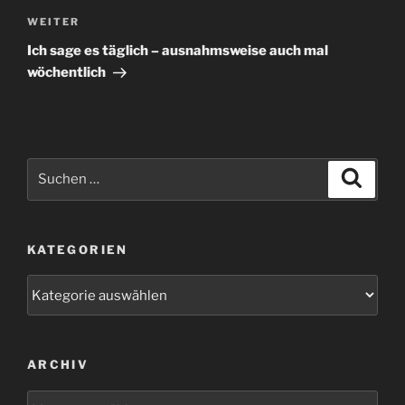
Nächster
WEITER
Beitrag
Ich sage es täglich – ausnahmsweise auch mal
wöchentlich
Suchen
Suche
nach:
KATEGORIEN
Kategorien
ARCHIV
Archiv