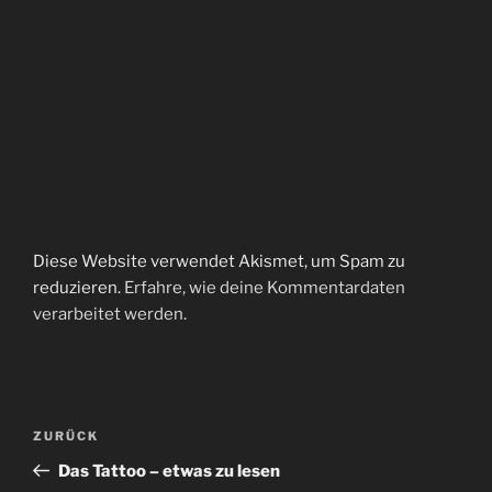
Diese Website verwendet Akismet, um Spam zu
reduzieren.
Erfahre, wie deine Kommentardaten
verarbeitet werden.
Beitragsnavigation
Vorheriger
ZURÜCK
Beitrag
Das Tattoo – etwas zu lesen