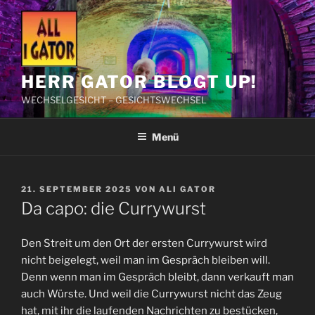
Zum
Inhalt
springen
HERR GATOR BLOGT UP!
WECHSELGESICHT – GESICHTSWECHSEL
Menü
VERÖFFENTLICHT
21. SEPTEMBER 2025
VON
ALI GATOR
AM
Da capo: die Currywurst
Den Streit um den Ort der ersten Currywurst wird
nicht beigelegt, weil man im Gespräch bleiben will.
Denn wenn man im Gespräch bleibt, dann verkauft man
auch Würste. Und weil die Currywurst nicht das Zeug
hat, mit ihr die laufenden Nachrichten zu bestücken,