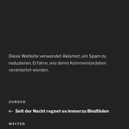
Diese Website verwendet Akismet, um Spam zu
reduzieren.
Erfahre, wie deine Kommentardaten
verarbeitet werden.
Beitragsnavigation
Vorheriger
ZURÜCK
Beitrag
Seit der Nacht regnet es immerzu Bindfäden
Nächster
WEITER