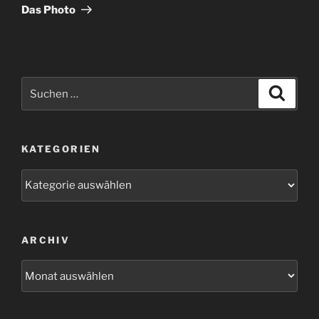
Beitrag
Das Photo
Suchen
Suche
nach:
KATEGORIEN
Kategorien
ARCHIV
Archiv