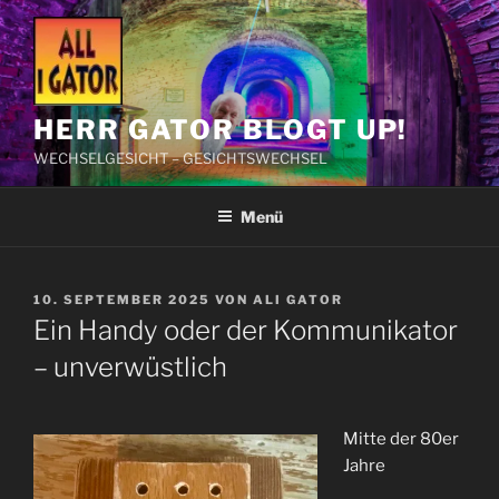
Zum
Inhalt
springen
HERR GATOR BLOGT UP!
WECHSELGESICHT – GESICHTSWECHSEL
Menü
VERÖFFENTLICHT
10. SEPTEMBER 2025
VON
ALI GATOR
AM
Ein Handy oder der Kommunikator
– unverwüstlich
Mitte der 80er
Jahre