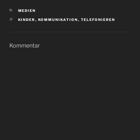
KATEGORIEN
MEDIEN
SCHLAGWÖRTER
KINDER
,
KOMMUNIKATION
,
TELEFONIEREN
Kommentar