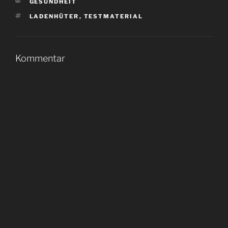
KATEGORIEN
GESUNDHEIT
SCHLAGWÖRTER
LADENHÜTER
,
TESTMATERIAL
Kommentar