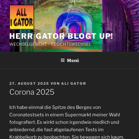
Zum
Inhalt
springen
HERR GATOR BLOGT UP!
WECHSELGESICHT – GESICHTSWECHSEL
Menü
VERÖFFENTLICHT
27. AUGUST 2025
VON
ALI GATOR
AM
Corona 2025
Ich habe einmal die Spitze des Berges von
Coronatestsets in einem Supermarkt meiner Wahl
fotografiert. Es wirkt schon irgendwie niedlich und
anbiedernd, die fast abgelaufenen Tests im
Krabbelkorb zu beobachten. Sie bewegen sich kaum.