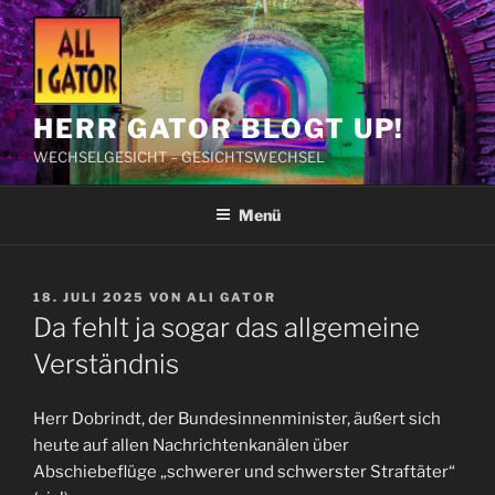
Zum
Inhalt
springen
HERR GATOR BLOGT UP!
WECHSELGESICHT – GESICHTSWECHSEL
Menü
VERÖFFENTLICHT
18. JULI 2025
VON
ALI GATOR
AM
Da fehlt ja sogar das allgemeine
Verständnis
Herr Dobrindt, der Bundesinnenminister, äußert sich
heute auf allen Nachrichtenkanälen über
Abschiebeflüge „schwerer und schwerster Straftäter“