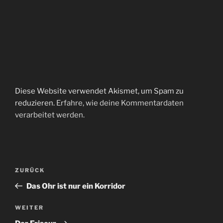
Diese Website verwendet Akismet, um Spam zu
reduzieren.
Erfahre, wie deine Kommentardaten
verarbeitet werden.
Beitragsnavigation
Vorheriger
ZURÜCK
Beitrag
Das Ohr ist nur ein Korridor
Nächster
WEITER
Beitrag