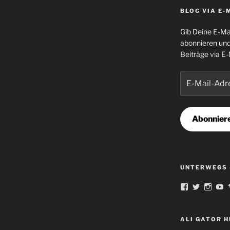
BLOG VIA E-
Gib Deine E-Ma
abonnieren und
Beiträge via E-
E-
Mail-
Adresse
Abonnier
UNTERWEGS 
Profil
Profil
Profil
Pr
von
von
von
v
norbert.ortm
famousAl
Schla
fa
auf
auf
auf
au
Facebook
Twitter
Insta
Y
ALI GATOR 
anzeigen
anzeigen
anzei
a