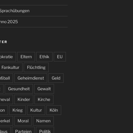
e Sprachübungen
anno 2025
TER
kratie
Eltern
Ethik
EU
Fankultur
Flüchtling
ßball
Geheimdienst
Geld
t
Gesundheit
Gewalt
neval
Kinder
Kirche
on
Krieg
Kultur
Köln
erkel
Moral
Namen
laus
Parteien
Politik