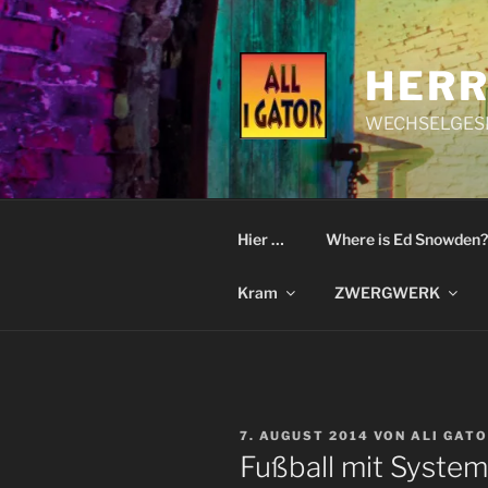
Zum
Inhalt
springen
HERR
WECHSELGESI
Hier …
Where is Ed Snowden?
Kram
ZWERGWERK
VERÖFFENTLICHT
7. AUGUST 2014
VON
ALI GAT
AM
Fußball mit System