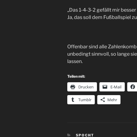
„Das 1-4-3-2 gefällt mir besser 
Ja, das soll dem Fußballspiel z
Offenbar sind alle Zahlenkomb
unbedingt sinnvoll, so lange s
lassen.
Teilen mit:
Drucken
E-Mail
Tumblr
Mehr
KATEGORIEN
SPOCHT