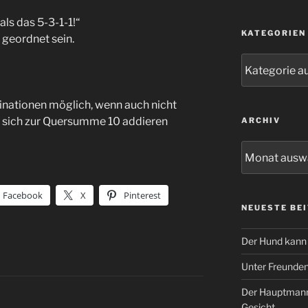
als das 5-3-1-1!“
KATEGORIEN
u geordnet sein.
Kategorien
inationen möglich, wenn auch nicht
ie sich zur Quersumme 10 addieren
ARCHIV
Archiv
Facebook
X
Pinterest
NEUESTE BE
Der Hund kann 
Unter Freunde
Der Hauptmann
Gesicht