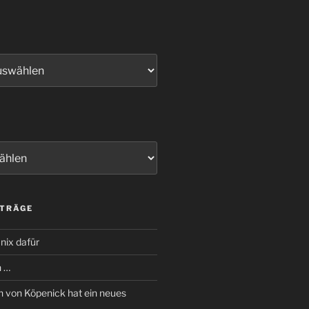
ITRÄGE
nix dafür
n …
 von Köpenick hat ein neues