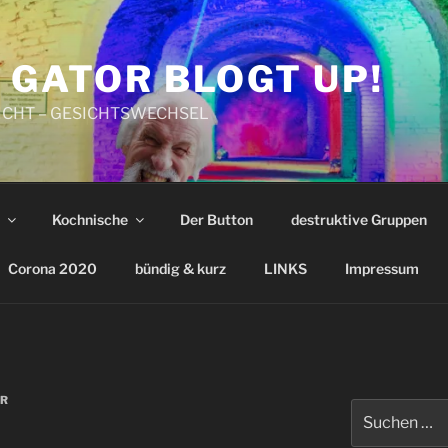
 GATOR BLOGT UP!
CHT – GESICHTSWECHSEL
Kochnische
Der Button
destruktive Gruppen
Corona 2020
bündig & kurz
LINKS
Impressum
OR
Suchen
nach: