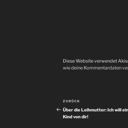
Diese Website verwendet Akis
wie deine Kommentardaten ver
Beitragsnavigation
Vorheriger
ZURÜCK
Beitrag
Über die Leihmutter: Ich will ei
Kind von dir!