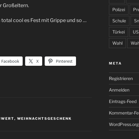
 Großeltern.
Polizei
Pr
total cool es Fest mit Grippe und so …
Schule
S
Türkei
US
Wahl
Wah
Facebook
X
Pinterest
META
Registrieren
Anmelden
Eintrags-Feed
Kommentar-Fe
HWERT
,
WEIHNACHTSGESCHENK
WordPress.org