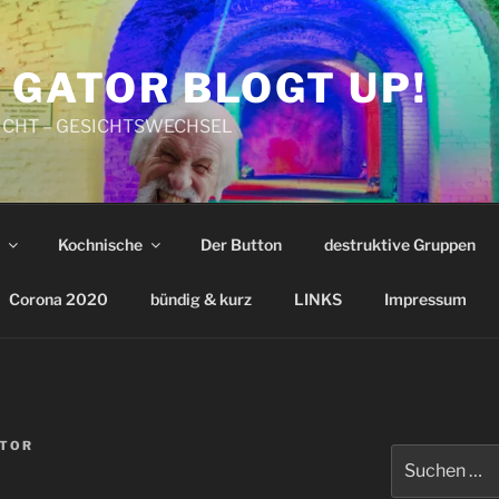
 GATOR BLOGT UP!
CHT – GESICHTSWECHSEL
Kochnische
Der Button
destruktive Gruppen
Corona 2020
bündig & kurz
LINKS
Impressum
ATOR
Suchen
nach: