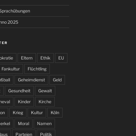
e Sprachübungen
anno 2025
TER
kratie
Eltern
Ethik
EU
Fankultur
Flüchtling
ßball
Geheimdienst
Geld
t
Gesundheit
Gewalt
neval
Kinder
Kirche
on
Krieg
Kultur
Köln
erkel
Moral
Namen
laus
Parteien
Politik