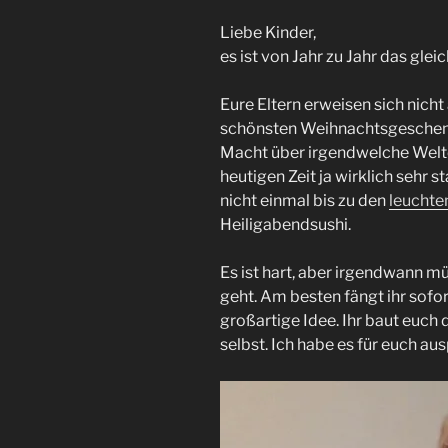
Liebe Kinder,
es ist von Jahr zu Jahr das gle
Eure Eltern erweisen sich nicht
schönsten Weihnachtsgeschenke
Macht über irgendwelche Welten
heutigen Zeit ja wirklich sehr 
nicht einmal bis zu den
leuchte
Heiligabendsushi.
Es ist hart, aber irgendwann mü
geht. Am besten fängt ihr sofor
großartige Idee. Ihr baut euch
selbst. Ich habe es für euch aus