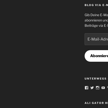
BLOG VIA E-
Gib Deine E-Ma
abonnieren und
Beiträge via E-
E-
Mail-
Adresse
Abonnier
UNTERWEGS 
Profil
Profil
Profil
Pr
von
von
von
v
norbert.ortm
famousAl
Schla
fa
auf
auf
auf
au
Facebook
Twitter
Insta
Y
ALI GATOR 
anzeigen
anzeigen
anzei
a