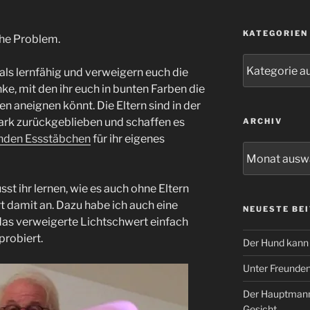
KATEGORIEN
iche Problem.
Kategorien
 als lernfähig und verweigern euch die
, mit den ihr euch in bunten Farben die
 aneignen könnt. Die Eltern sind in der
stark zurückgeblieben und schaffen es
ARCHIV
nden Essstäbchen
für ihr eigenes
Archiv
sst ihr lernen, wie es auch ohne Eltern
t damit an. Dazu habe ich auch eine
NEUESTE BE
 das verweigerte Lichtschwert einfach
probiert.
Der Hund kann 
Unter Freunde
Der Hauptmann
Gesicht