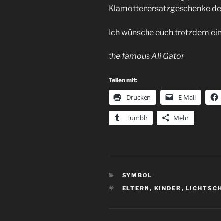
Klamottenersatzgeschenke der
Ich wünsche euch trotzdem ein 
the famous Ali Gator
Teilen mit:
Drucken
E-Mail
Tumblr
Mehr
KATEGORIEN
SYMBOL
SCHLAGWÖRTER
ELTERN
,
KINDER
,
LICHTSC