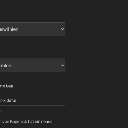
ITRÄGE
nix dafür
n …
 von Köpenick hat ein neues