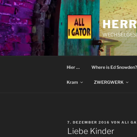
Zum
Inhalt
springen
HERR
WECHSELGESI
Hier …
Where is Ed Snowden?
Kram
ZWERGWERK
VERÖFFENTLICHT
7. DEZEMBER 2016
VON
ALI G
AM
Liebe Kinder