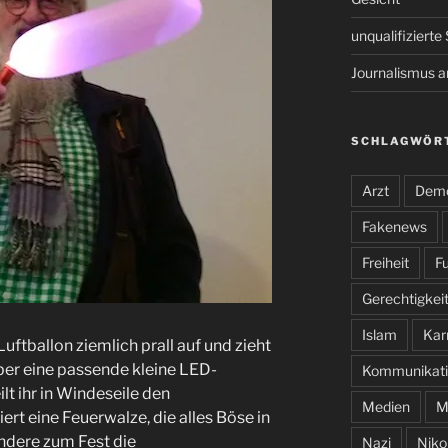
unqualifiziert
Journalismus 
SCHLAGWÖR
Arzt
Demo
Fakenews
Freiheit
Fu
Gerechtigkei
Islam
Kar
Luftballon ziemlich prall auf und zieht
ber eine passende kleine LED-
Kommunikati
t ihr in Windeseile den
Medien
M
t eine Feuerwalze, die alles Böse in
ndere zum Fest die
Nazi
Niko