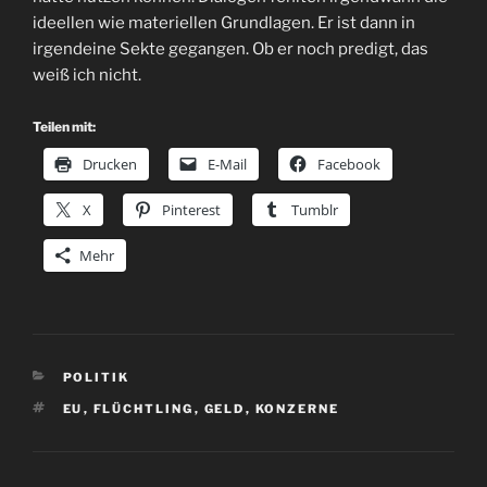
ideellen wie materiellen Grundlagen. Er ist dann in
irgendeine Sekte gegangen. Ob er noch predigt, das
weiß ich nicht.
Teilen mit:
Drucken
E-Mail
Facebook
X
Pinterest
Tumblr
Mehr
KATEGORIEN
POLITIK
SCHLAGWÖRTER
EU
,
FLÜCHTLING
,
GELD
,
KONZERNE