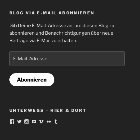
BLOG VIA E-MAIL ABONNIEREN
Gib Deine E-Mail-Adresse an, um diesen Blog zu
abonnieren und Benachrichtigungen über neue
Beiträge via E-Mail zu erhalten.
E-
Mail-
Adresse
Abonnieren
UNTERWEGS – HIER & DORT
Profil
Profil
Profil
Profil
Profil
Profil
Profil
von
von
von
von
von
von
von
norbert.ortmann
famousAliGator
Schlauspieler
famousaligator
aligat
18521302@N00
Alligatorius
auf
auf
auf
auf
auf
auf
auf