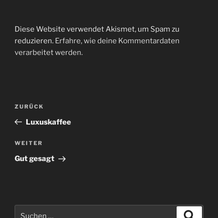
Diese Website verwendet Akismet, um Spam zu
reduzieren.
Erfahre, wie deine Kommentardaten
verarbeitet werden.
Beitragsnavigation
Vorheriger
ZURÜCK
Beitrag
Luxuskaffee
Nächster
WEITER
Beitrag
Gut gesagt
Suchen
Suche