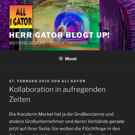
Zum
Inhalt
springen
HERR GATOR BLOGT UP!
WECHSELGESICHT – GESICHTSWECHSEL
Menü
VERÖFFENTLICHT
27. FEBRUAR 2016
VON
ALI GATOR
AM
Kollaboration in aufregenden
Zeiten
Die Kanzlerin Merkel hat ja die Großkonzerne und
andere Großunternehmer und deren Verbände gerade
jetzt auf ihrer Seite: Sie wollen die Flüchtlinge in den