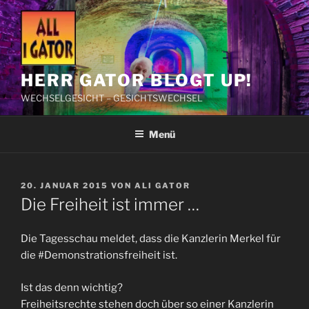
Zum
Inhalt
springen
HERR GATOR BLOGT UP!
WECHSELGESICHT – GESICHTSWECHSEL
Menü
VERÖFFENTLICHT
20. JANUAR 2015
VON
ALI GATOR
AM
Die Freiheit ist immer …
Die Tagesschau meldet, dass die Kanzlerin Merkel für
die #Demonstrationsfreiheit ist.
Ist das denn wichtig?
Freiheitsrechte stehen doch über so einer Kanzlerin