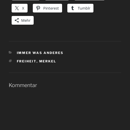
X
Pinterest
Tumblr
Mehr
KATEGORIEN
IMMER WAS ANDERES
SCHLAGWÖRTER
FREIHEIT
,
MERKEL
Kommentar