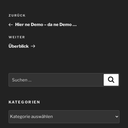
Beitragsnavigation
Vorheriger
ZURÜCK
Beitrag
Hier ne Demo – da ne Demo …
Nächster
WEITER
Beitrag
Überblick
Suchen
Suche
nach:
KATEGORIEN
Kategorien