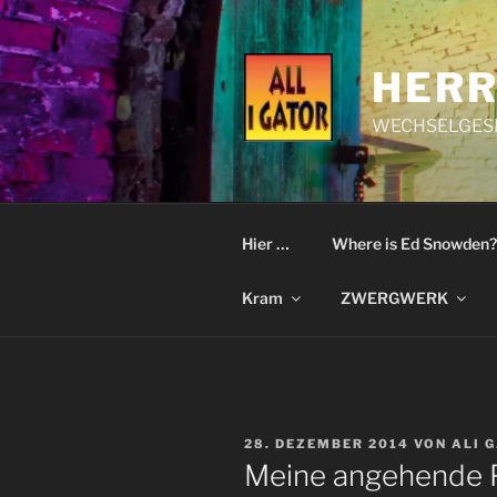
Zum
Inhalt
springen
HERR
WECHSELGESI
Hier …
Where is Ed Snowden?
Kram
ZWERGWERK
VERÖFFENTLICHT
28. DEZEMBER 2014
VON
ALI 
AM
Meine angehende Pr