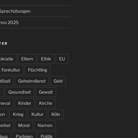
e Sprachübungen
anno 2025
TER
kratie
Eltern
Ethik
EU
Fankultur
Flüchtling
ßball
Geheimdienst
Geld
t
Gesundheit
Gewalt
neval
Kinder
Kirche
on
Krieg
Kultur
Köln
erkel
Moral
Namen
laus
Parteien
Politik