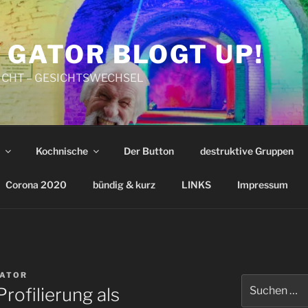
 GATOR BLOGT UP!
CHT – GESICHTSWECHSEL
Kochnische
Der Button
destruktive Gruppen
Corona 2020
bündig & kurz
LINKS
Impressum
GATOR
Suchen
ofilierung als
nach: