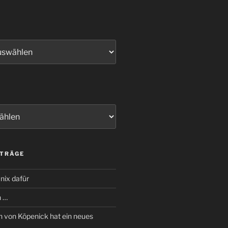
ITRÄGE
nix dafür
n …
 von Köpenick hat ein neues