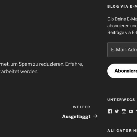
BLOG VIA E-
Gib Deine E-Ma
abonnieren und
Beiträge via E-
E-
Mail-
Adresse
met, um Spam zu reduzieren.
Erfahre,
Abonnier
arbeitet werden.
UNTERWEGS 
WEITER
Nächster
Profil
Profil
Profil
Pr
Beitrag
von
von
von
v
Ausgeflaggt
norbert.ortm
famousAl
Schla
fa
auf
auf
auf
au
Facebook
Twitter
Insta
Y
ALI GATOR 
anzeigen
anzeigen
anzei
a