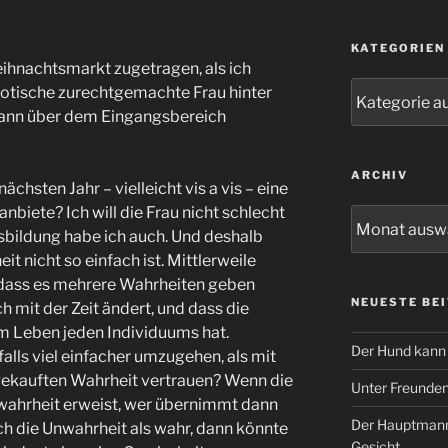
KATEGORIEN
ihnachtsmarkt zugetragen, als ich
Kategorien
exotische zurechtgemachte Frau hinter
dann über dem Eingangsbereich
ARCHIV
chsten Jahr – vielleicht vis a vis – eine
nbiete? Ich will die Frau nicht schlecht
Archiv
bildung habe ich auch. Und deshalb
it nicht so einfach ist. Mittlerweile
dass es mehrere Wahrheiten geben
NEUESTE BE
ch mit der Zeit ändert, und dass die
im Leben jeden Individuums hat.
Der Hund kann 
falls viel einfacher umzugehen, als mit
gekauften Wahrheit vertrauen? Wenn die
Unter Freunde
nwahrheit erweist, wer übernimmt dann
Der Hauptmann
h die Unwahrheit als wahr, dann könnte
Gesicht