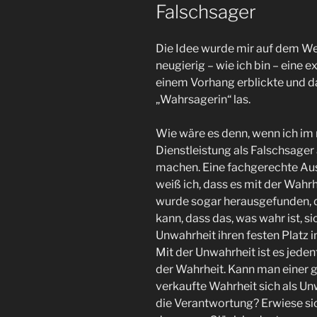
Falschsager
Die Idee wurde mir auf dem We
neugierig – wie ich bin – eine 
einem Vorhang erblickte und 
„Wahrsagerin“ las.
Wie wäre es denn, wenn ich im nä
Dienstleistung als Falschsager a
machen. Eine fachgerechte Aus
weiß ich, dass es mit der Wahrhe
wurde sogar herausgefunden, 
kann, dass das, was wahr ist, si
Unwahrheit ihren festen Platz 
Mit der Unwahrheit ist es jeden
der Wahrheit. Kann man einer 
verkaufte Wahrheit sich als U
die Verantwortung? Erwiese sic