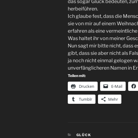
das sogar Glück bedeuten, zum
herbeiführen.
Ich glaube fest, dass die Mens
sie von mir auf einem Weihnac
erfahren als eine vermeintliche
Was haltet ihr von meiner Ges
Nun sagt mir bitte nicht, dass
gibt, dass sie aber nicht als F
ja noch nicht einmal gelogen wä
unverfänglicheren Namen in Er
Teilen mit:
Drucken
E-Mail
Tumblr
Mehr
KATEGORIEN
GLÜCK