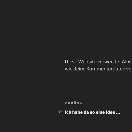
Diese Website verwendet Akis
wie deine Kommentardaten ver
Beitragsnavigation
Vorheriger
ZURÜCK
Beitrag
Ich habe da so eine Idee …