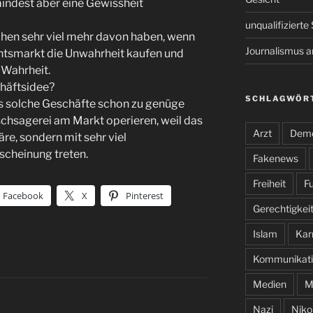
indest aber eine Gewissheit
unqualifiziert
chen sehr viel mehr davon haben, wenn
Journalismus 
htsmarkt die Unwahrheit kaufen und
 Wahrheit.
chäftsidee?
SCHLAGWÖR
 es solche Geschäfte schon zu genüge
alschsagerei am Markt operieren, weil das
Arzt
Demo
re, sondern mit sehr viel
scheinung treten.
Fakenews
Freiheit
Fu
Facebook
X
Pinterest
Gerechtigkei
Islam
Kar
Kommunikati
Medien
M
Nazi
Niko