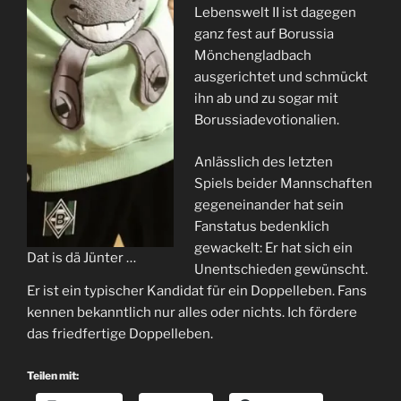
Lebenswelt II ist dagegen
ganz fest auf Borussia
Mönchengladbach
ausgerichtet und schmückt
ihn ab und zu sogar mit
Borussiadevotionalien.
Anlässlich des letzten
Spiels beider Mannschaften
gegeneinander hat sein
Fanstatus bedenklich
gewackelt: Er hat sich ein
Dat is dä Jünter …
Unentschieden gewünscht.
Er ist ein typischer Kandidat für ein Doppelleben. Fans
kennen bekanntlich nur alles oder nichts. Ich fördere
das friedfertige Doppelleben.
Teilen mit: