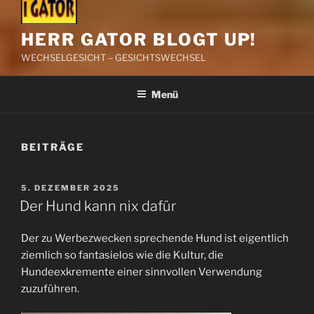
HERR GATOR BLOGT UP!
WECHSELGESICHT – GESICHTSWECHSEL
Menü
BEITRÄGE
VERÖFFENTLICHT
5. DEZEMBER 2025
AM
Der Hund kann nix dafür
Der zu Werbezwecken sprechende Hund ist eigentlich
ziemlich so fantasielos wie die Kultur, die
Hundeexkremente einer sinnvollen Verwendung
zuzuführen.