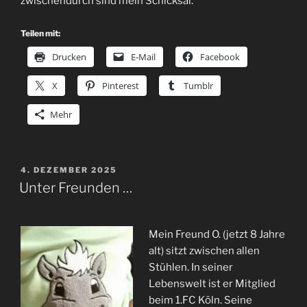
zwischendurch sind mein Schicksal.
Teilen mit:
Drucken
E-Mail
Facebook
X
Pinterest
Tumblr
Mehr
VERÖFFENTLICHT
4. DEZEMBER 2025
AM
Unter Freunden …
Mein Freund O. (jetzt 8 Jahre
alt) sitzt zwischen allen
Stühlen. In seiner
Lebenswelt ist er Mitglied
beim 1.FC Köln. Seine