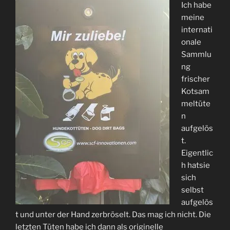
Ich habe
meine
internati
onale
Sammlu
ng
frischer
Kotsam
meltüte
n
aufgelös
t.
Eigentlic
h hatsie
sich
selbst
aufgelös
t und unter der Hand zerbröselt. Das mag ich nicht. Die
letzten Tüten habe ich dann als originelle