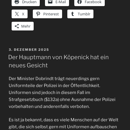
Drucken
E-Mail
Facebook
X
Pinterest
Tumblr
Mehr
VERÖFFENTLICHT
3. DEZEMBER 2025
AM
Der Hauptmann von Köpenick hat ein
neues Gesicht
Der Minister Dobrindt trägt neuerdings gern
Uniformteile der Polizei in der Öffentlichkeit.
Uniformen sind jedoch in diesem Fall im
Strafgesetzbuch ($132a) ohne Ausnahme der Polizei
vorbehalten und anderenfalls verboten.
Es ist ja bekannt, dass es viele Menschen auf der Welt
gibt, die sich selbst gern mit Uniformen aufbauschen