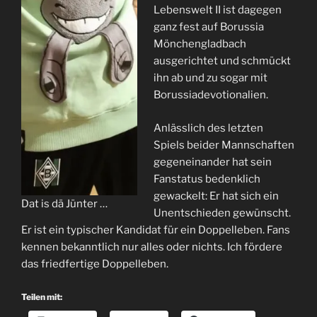
Lebenswelt II ist dagegen
ganz fest auf Borussia
Mönchengladbach
ausgerichtet und schmückt
ihn ab und zu sogar mit
Borussiadevotionalien.
Anlässlich des letzten
Spiels beider Mannschaften
gegeneinander hat sein
Fanstatus bedenklich
gewackelt: Er hat sich ein
Dat is dä Jünter …
Unentschieden gewünscht.
Er ist ein typischer Kandidat für ein Doppelleben. Fans
kennen bekanntlich nur alles oder nichts. Ich fördere
das friedfertige Doppelleben.
Teilen mit: