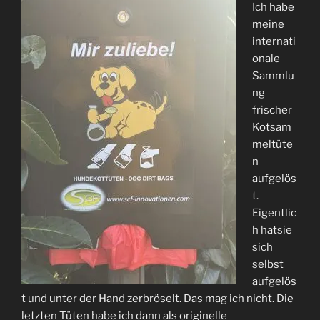
Ich habe
meine
internati
onale
Sammlu
ng
frischer
Kotsam
meltüte
n
aufgelös
t.
Eigentlic
h hatsie
sich
selbst
aufgelös
t und unter der Hand zerbröselt. Das mag ich nicht. Die
letzten Tüten habe ich dann als originelle