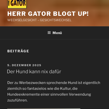
HERR GATOR BLOGT UP!
WECHSELGESICHT – GESICHTSWECHSEL
Menü
BEITRÄGE
VERÖFFENTLICHT
5. DEZEMBER 2025
AM
Der Hund kann nix dafür
Der zu Werbezwecken sprechende Hund ist eigentlich
ziemlich so fantasielos wie die Kultur, die
Hundeexkremente einer sinnvollen Verwendung
zuzuführen.