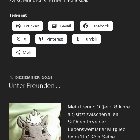
zwischendurch sind mein Schicksal.
Teilen mit:
Drucken
E-Mail
Facebook
X
Pinterest
Tumblr
Mehr
VERÖFFENTLICHT
4. DEZEMBER 2025
AM
Unter Freunden …
Mein Freund O. (jetzt 8 Jahre
alt) sitzt zwischen allen
Stühlen. In seiner
Lebenswelt ist er Mitglied
beim 1.FC Köln. Seine