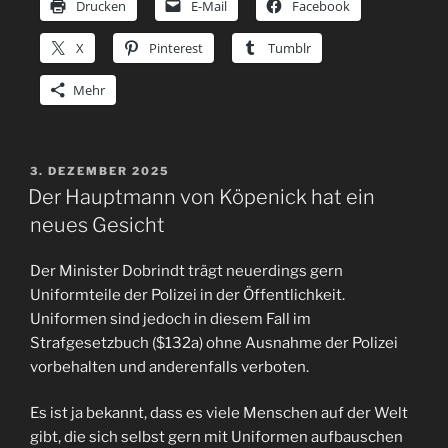
Drucken
E-Mail
Facebook
X
Pinterest
Tumblr
Mehr
VERÖFFENTLICHT
3. DEZEMBER 2025
AM
Der Hauptmann von Köpenick hat ein
neues Gesicht
Der Minister Dobrindt trägt neuerdings gern
Uniformteile der Polizei in der Öffentlichkeit.
Uniformen sind jedoch in diesem Fall im
Strafgesetzbuch ($132a) ohne Ausnahme der Polizei
vorbehalten und anderenfalls verboten.
Es ist ja bekannt, dass es viele Menschen auf der Welt
gibt, die sich selbst gern mit Uniformen aufbauschen