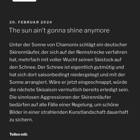
VERÖFFENTLICHT
20. FEBRUAR 2024
AM
The sun ain’t gonna shine anymore
Unter der Sonne von Chamonix schlägt ein deutscher
Skirennläufer, der sich auf der Rennstrecke verfahren
hat, mehrfach mit voller Wucht seinen Skistock auf
den Schnee. Der Schnee ist eigentlich gutmütig und
hat sich dort saisonbedingt niedergelegt und mit der
Sonne arrangiert. Wäre er jetzt eingeschnappt, würde
die nächste Skisaison vermutlich bereits erledigt sein.
Die sinnlosen Aggressionen der Skirennläufer
bedürfen auf alle Fälle einer Regelung, um schöne
Bilder in einer strahlenden Kunstlandschaft dauerhaft
zu sichern.
Teilen mit: