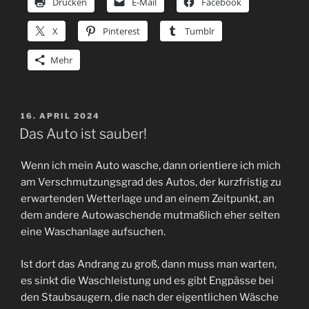
Drucken
E-Mail
Facebook
X
Pinterest
Tumblr
Mehr
VERÖFFENTLICHT
16. APRIL 2024
AM
Das Auto ist sauber!
Wenn ich mein Auto wasche, dann orientiere ich mich
am Verschmutzungsgrad des Autos, der kurzfristig zu
erwartenden Wetterlage und an einem Zeitpunkt, an
dem andere Autowaschende mutmaßlich eher selten
eine Waschanlage aufsuchen.
Ist dort das Andrang zu groß, dann muss man warten,
es sinkt die Waschleistung und es gibt Engpässe bei
den Staubsaugern, die nach der eigentlichen Wäsche