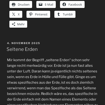
Drucken
E-Mail
Facebook
X
Pinterest
Tumblr
Mehr
VERÖFFENTLICHT
4. NOVEMBER 2025
AM
Seltene Erden
Mir kommt der Begriff „seltene Erden“ schon sehr
lange recht merkwürdig vor. Erde ist ja nun fast alles
unter der Luft. Daran kann ja eigentlich nichts seltenes
sein, wenn es Erde in Hülle und Fülle gibt. Ginge es um
etwas spezifisches aus der Erde, ist es doch ziemlich
verwirrend, wenn man das Spezifische als das Seltene
bezeichnen müsste. Redlich wäre es, das spezifische in
der Erde einfach mit dem Namen eines Elements oder