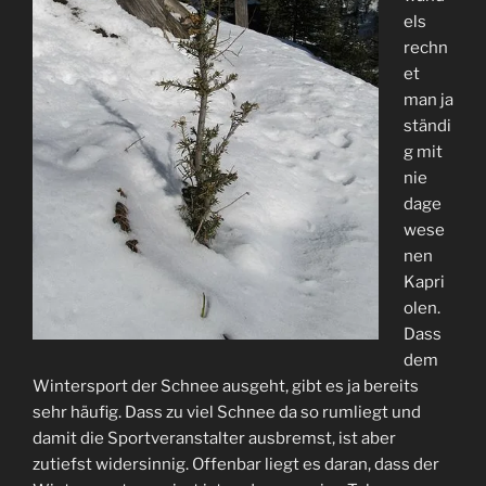
els
rechn
et
man ja
ständi
g mit
nie
dage
wese
nen
Kapri
olen.
Dass
dem
Wintersport der Schnee ausgeht, gibt es ja bereits
sehr häufig. Dass zu viel Schnee da so rumliegt und
damit die Sportveranstalter ausbremst, ist aber
zutiefst widersinnig. Offenbar liegt es daran, dass der