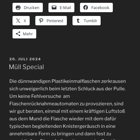
Drucken
E-Mail
Facebook
X
Pinterest
Tumblr
Mehr
VERÖFFENTLICHT
20. JULI 2024
AM
Müll Special
Die dünnwandigen Plastikeinmalflaschen zerkrausen
sich unweigerlich beim letzten Schluck aus der Pulle.
Um keine Fehlversuche am
Flaschenrücknahmeautomaten zu provozieren, sind
wir gut beraten, einmal mit einem kräftigen Luftstoß
aus dem Mund die Flasche wieder mit dem dafür
typischen begleitenden Knistergeräusch in eine
annehmbare Form zu bringen und dann fest zu