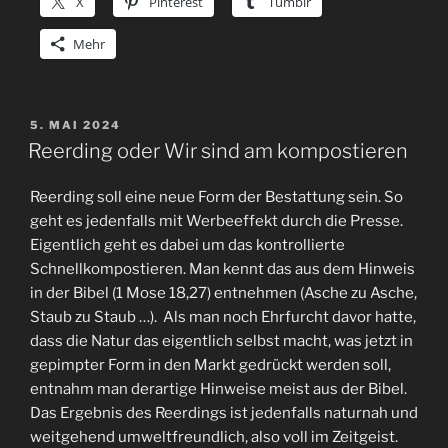
X
Pinterest
Tumblr
Mehr
VERÖFFENTLICHT
5. MAI 2024
AM
Reerding oder Wir sind am kompostieren
Reerding soll eine neue Form der Bestattung sein. So
geht es jedenfalls mit Werbeeffekt durch die Presse.
Eigentlich geht es dabei um das kontrollierte
Schnellkompostieren. Man kennt das aus dem Hinweis
in der Bibel (1 Mose 18,27) entnehmen (Asche zu Asche,
Staub zu Staub …). Als man noch Ehrfurcht davor hatte,
dass die Natur das eigentlich selbst macht, was jetzt in
gepimpter Form in den Markt gedrückt werden soll,
entnahm man derartige Hinweise meist aus der Bibel.
Das Ergebnis des Reerdings ist jedenfalls naturnah und
weitgehend umweltfreundlich, also voll im Zeitgeist.