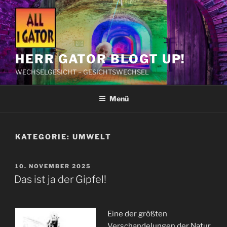
Zum
Inhalt
springen
HERR GATOR BLOGT UP!
WECHSELGESICHT – GESICHTSWECHSEL
Menü
KATEGORIE:
UMWELT
VERÖFFENTLICHT
10. NOVEMBER 2025
AM
Das ist ja der Gipfel!
Eine der größten
Verschandelungen der Natur