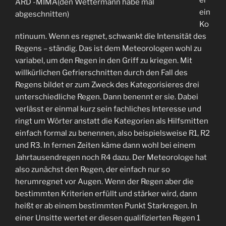
er
ARD -MIMA(den Wettermann habe mal
ein
abgeschnitten)
Ko
ntinuum. Wenn es regnet, schwankt die Intensität des
Regens – ständig. Das ist dem Meteorologen wohl zu
variabel, um den Regen in den Griff zu kriegen. Mit
willkürlichen Gefrierschnitten durch den Fall des
Regens bildet er zum Zweck des Kategorisieres drei
unterschiedliche Regen. Dann benennt er sie. Dabei
verlässt er einmal kurz sein fachliches Interesse und
ringt um Wörter anstatt die Kategorien als Hilfsmitten
einfach formal zu benennen, also beispielsweise R1, R2
und R3. In fernen Zeiten käme dann wohl bei einem
Jahrtausendregen noch R4 dazu. Der Meteorologe hat
also zunächst den Regen, der einfach nur so
herumregnet vor Augen. Wenn der Regen aber die
bestimmten Kriterien erfüllt und stärker wird, dann
heißt er ab einem bestimmten Punkt Starkregen. In
einer Unsitte wertet er diesen qualifizierten Regen 1