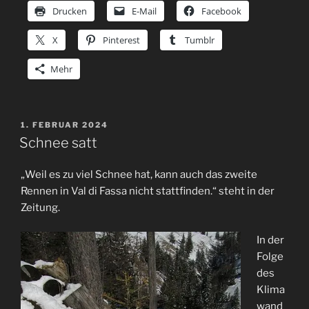
Drucken
E-Mail
Facebook
X
Pinterest
Tumblr
Mehr
VERÖFFENTLICHT
1. FEBRUAR 2024
AM
Schnee satt
„Weil es zu viel Schnee hat, kann auch das zweite
Rennen in Val di Fassa nicht stattfinden.“ steht in der
Zeitung.
In der
Folge
des
Klima
wand