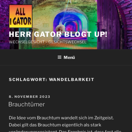
Zum
Inhalt
springen
HERR GATOR BLOGT UP!
WECHSELGESICHT – GESICHTSWECHSEL
Menü
SCHLAGWORT:
WANDELBARKEIT
VERÖFFENTLICHT
8. NOVEMBER 2023
AM
Brauchtümer
Die Idee vom Brauchtum wandelt sich im Zeitgeist.
Dabei gilt das Brauchtum eigentlich als stark
veränderungsresistent. Das Ergebnis ist, dass fast alle