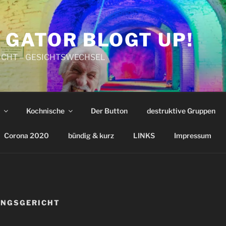
 GATOR BLOGT UP!
CHT – GESICHTSWECHSEL
Kochnische
Der Button
destruktive Gruppen
Corona 2020
bündig & kurz
LINKS
Impressum
UNGSGERICHT