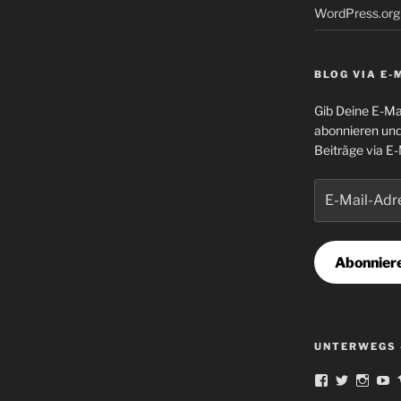
WordPress.org
BLOG VIA E-
Gib Deine E-Ma
abonnieren und
Beiträge via E-
E-
Mail-
Adresse
Abonnier
UNTERWEGS 
Profil
Profil
Profil
Pr
von
von
von
v