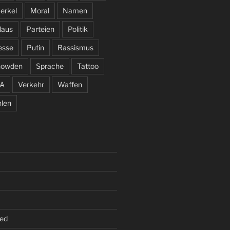
erkel
Moral
Namen
laus
Parteien
Politik
esse
Putin
Rassismus
nowden
Sprache
Tattoo
A
Verkehr
Waffen
len
ed