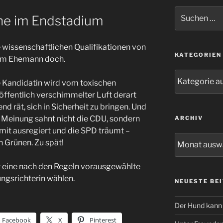
Suchen
he im Endstadium
nach:
e wissenschaftlichen Qualifikationen von
KATEGORIEN
rem Ehemann doch.
Kategorien
e Kandidatin wird vom toxischen
öffentlich verschimmelter Luft derart
nd rät, sich in Sicherheit zu bringen. Und
en Meinung sahnt nicht die CDU, sondern
ARCHIV
amit ausregiert und die SPD träumt –
Archiv
n Grünen. Zu spät!
nt eine nach den Regeln vorausgewählte
ngsrichterin wählen.
NEUESTE BE
Der Hund kann 
Facebook
X
Pinterest