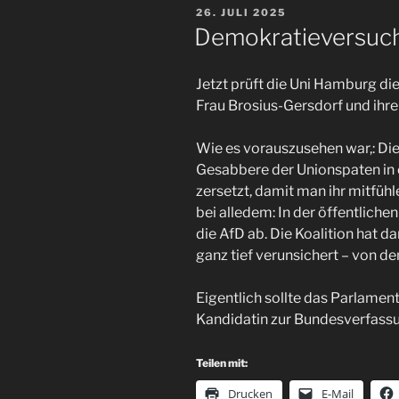
VERÖFFENTLICHT
26. JULI 2025
AM
Demokratieversuc
Jetzt prüft die Uni Hamburg di
Frau Brosius-Gersdorf und ih
Wie es vorauszusehen war,: Di
Gesabbere der Unionspaten in 
zersetzt, damit man ihr mitfühle
bei alledem: In der öffentlich
die AfD ab. Die Koalition hat d
ganz tief verunsichert – von de
Eigentlich sollte das Parlame
Kandidatin zur Bundesverfassu
Teilen mit:
Drucken
E-Mail