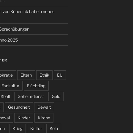
n …
 von Köpenick hat ein neues
e Sprachübungen
anno 2025
TER
kratie
Eltern
Ethik
EU
Fankultur
Flüchtling
ßball
Geheimdienst
Geld
t
Gesundheit
Gewalt
neval
Kinder
Kirche
on
Krieg
Kultur
Köln