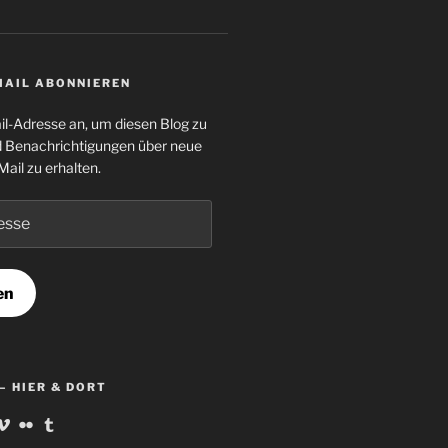
MAIL ABONNIEREN
il-Adresse an, um diesen Blog zu
 Benachrichtigungen über neue
Mail zu erhalten.
en
– HIER & DORT
ofil
Profil
Profil
Profil
on
von
von
von