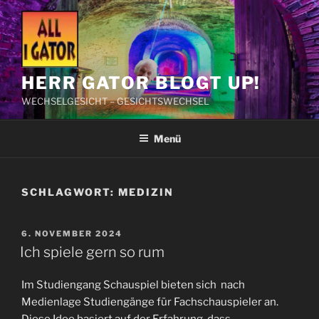
Zum
Inhalt
springen
HERR GATOR BLOGT UP!
WECHSELGESICHT – GESICHTSWECHSEL
Menü
SCHLAGWORT:
MEDIZIN
VERÖFFENTLICHT
6. NOVEMBER 2024
AM
Ich spiele gern so rum
Im Studiengang Schauspiel bieten sich nach
Medienlage Studiengänge für Fachschauspieler an.
Diese Idee basiert auf der Erfahrung, dass