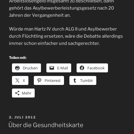
Arbeitslosengeld insgesamt zu beschließen, dann
gehört das Asylbewerberleistungsgesetz nach 20
Jahren der Vergangenheit an.
Würde man Hartz IV durch ALG II und Asylbewerber
durch Flüchtling ersetzen, wäre die Debatte allerdings
immer schon einfacher und sachgerechter.
Teilen mit:
Drucken
E-Mail
Facebook
X
Pinterest
Tumblr
Mehr
VERÖFFENTLICHT
2. JULI 2012
AM
Über die Gesundheitskarte