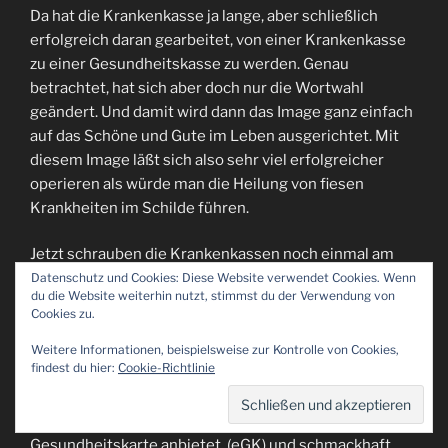
Da hat die Krankenkasse ja lange, aber schließlich
erfolgreich daran gearbeitet, von einer Krankenkasse
zu einer Gesundheitskasse zu werden. Genau
betrachtet, hat sich aber doch nur die Wortwahl
geändert. Und damit wird dann das Image ganz einfach
auf das Schöne und Gute im Leben ausgerichtet. Mit
diesem Image läßt sich also sehr viel erfolgreicher
operieren als würde man die Heilung von fiesen
Krankheiten im Schilde führen.
Jetzt schrauben die Krankenkassen noch einmal am
Image. Dabei haben sie ihre Kunden im Visier und
Datenschutz und Cookies: Diese Website verwendet Cookies. Wenn
du die Website weiterhin nutzt, stimmst du der Verwendung von
trauen ihnen mittlerweile zu, dass sie ihrer tollen
Cookies zu.
Kasse auch zujubeln. Das festigt das Verhältnis von
Kasse und Kunde.
Weitere Informationen, beispielsweise zur Kontrolle von Cookies,
findest du hier:
Cookie-Richtlinie
Seit geraumer Zeit sendet mir meine Krankenkasse
nun schon Briefe, in denen sie eine ganz besondere
Gesundheitskarte anbietet (eGK) und schmackhaft