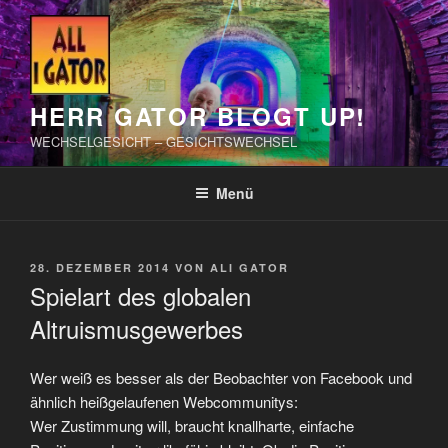
Zum
Inhalt
springen
HERR GATOR BLOGT UP!
WECHSELGESICHT – GESICHTSWECHSEL
Menü
VERÖFFENTLICHT
28. DEZEMBER 2014
VON
ALI GATOR
AM
Spielart des globalen
Altruismusgewerbes
Wer weiß es besser als der Beobachter von Facebook und
ähnlich heißgelaufenen Webcommunitys:
Wer Zustimmung will, braucht knallharte, einfache