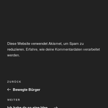
Diese Website verwendet Akismet, um Spam zu
reduzieren.
Erfahre, wie deine Kommentardaten verarbeitet
werden.
Beitragsnavigation
Vorheriger
ZURÜCK
Beitrag
Bewegte Bürger
Nächster
WEITER
Beitrag
Ich habe da so eine Idee …